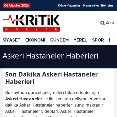
06 Ağustos 2026
Köşe Yazarları
Manşetler
İletişim
Ara
SİYASET
EKONOMİ
GÜNDEM
YEREL
SPOR
DÜ
Askeri Hastaneler Haberleri
Son Dakika Askeri Hastaneler
Haberleri
Bu sayfada güncel gelişmeleri takip edenler için
Askeri Hastaneler
ile ilgili en son gelişmeler ve son
dakika Askeri Hastaneler haberleri sunulmaktadır.
Askeri Hastaneler videoları, Askeri Hastaneler