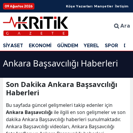
09 Ağustos 2026
Köşe Yazarları
Manşetler
İletişim
Ara
SİYASET
EKONOMİ
GÜNDEM
YEREL
SPOR
DÜ
Ankara Başsavcılığı Haberleri
Son Dakika Ankara Başsavcılığı
Haberleri
Bu sayfada güncel gelişmeleri takip edenler için
Ankara Başsavcılığı
ile ilgili en son gelişmeler ve son
dakika Ankara Başsavcılığı haberleri sunulmaktadır.
Ankara Başsavcılığı videoları, Ankara Başsavcılığı