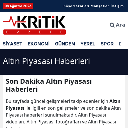
08 Ağustos 2026
Köşe Yazarları
Manşetler
İletişim
Ara
SİYASET
EKONOMİ
GÜNDEM
YEREL
SPOR
DÜ
Altın Piyasası Haberleri
Son Dakika Altın Piyasası
Haberleri
Bu sayfada güncel gelişmeleri takip edenler için
Altın
Piyasası
ile ilgili en son gelişmeler ve son dakika Altın
Piyasası haberleri sunulmaktadır. Altın Piyasası
videoları, Altın Piyasası fotoğrafları ve Altın Piyasası