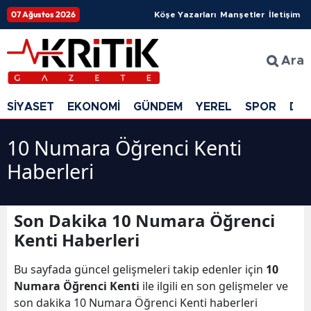
07 Ağustos 2026
Köşe Yazarları
Manşetler
İletişim
Ara
SİYASET
EKONOMİ
GÜNDEM
YEREL
SPOR
DÜ
10 Numara Öğrenci Kenti
Haberleri
Son Dakika 10 Numara Öğrenci
Kenti Haberleri
Bu sayfada güncel gelişmeleri takip edenler için
10
Numara Öğrenci Kenti
ile ilgili en son gelişmeler ve
son dakika 10 Numara Öğrenci Kenti haberleri