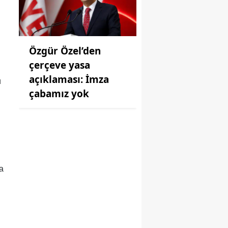
Özgür Özel’den
çerçeve yasa
açıklaması: İmza
u
çabamız yok
a