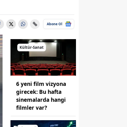
Abone Ol
Kültür-Sanat
6 yeni film vizyona
girecek: Bu hafta
sinemalarda hangi
filmler var?