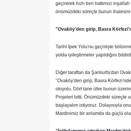
geçirerek hızlı tren hattımızı inşalla
önümüzdeki süreçte bunun ihalesini 
"Ovaköy'den girip, Basra Körfezi'n
Tarihi İpek Yolu'nu geçmişte bölünmü
yolda iyileştirmeler yapıldığını bildird
Diğer taraftan da Şanlıurfa'dan Ovakö
"Ovaköy'den girip, Basra Körfezi'nden
otoyolu. Dört tane ülke bunun üzerinde
Projeleri bitti. Önümüzdeki süreçte 
başlayalım istiyoruz. Dolayısıyla o
Mardinimiz bir anlamda da güçlü ola
"İstihdamımız artarken Mardin'deki