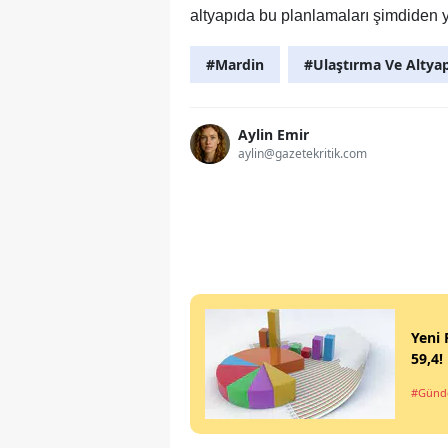
altyapıda bu planlamaları şimdiden 
#Mardin
#Ulaştırma Ve Altya
Aylin Emir
aylin@gazetekritik.com
Yeni 
59,4!
#Gün