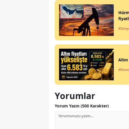
Hürmü
fiyat
#Düny
Altın
#Ekon
Yorumlar
Yorum Yazın (500 Karakter)