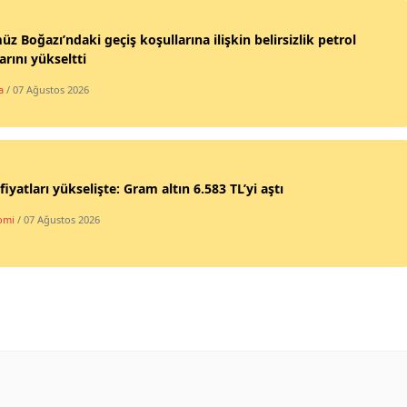
z Boğazı’ndaki geçiş koşullarına ilişkin belirsizlik petrol
larını yükseltti
a
/ 07 Ağustos 2026
 fiyatları yükselişte: Gram altın 6.583 TL’yi aştı
omi
/ 07 Ağustos 2026