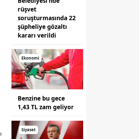
Belediyesi'nde
rüşvet
soruşturmasında 22
şüpheliye gözaltı
kararı verildi
Ekonomi
Benzine bu gece
1,43 TL zam geliyor
Siyaset
e