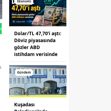
Ekonomi
tan Gönder
Dolar/TL 47,70’i aştı:
Döviz piyasasında
gözler ABD
istihdam verisinde
.
Gündem
Kuşadası