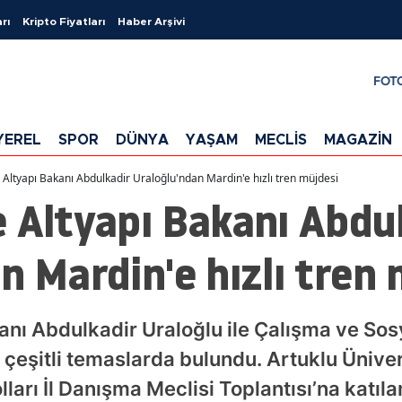
rı
Kripto Fiyatları
Haber Arşivi
FOT
YEREL
SPOR
DÜNYA
YAŞAM
MECLİS
MAGAZİN
 Altyapı Bakanı Abdulkadir Uraloğlu'ndan Mardin'e hızlı tren müjdesi
 Altyapı Bakanı Abdu
n Mardin'e hızlı tren 
anı Abdulkadir Uraloğlu ile Çalışma ve Sos
 çeşitli temaslarda bulundu. Artuklu Ünive
ları İl Danışma Meclisi Toplantısı’na katıl