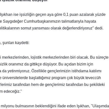
şıkhan ise işsizliğin geçen aya göre 0,1 puan azalarak yüzde
tte Saygıdeğer Cumhurbaşkanımızın talimatlarıyla hayata
litikalarının somut yansıması olarak değerlendiriyoruz" dedi.
, şunları kaydetti:
merkezlerinden, lojistik merkezlerinden biri olacak. Bu süreçte
izlik oranımız da gittikçe düşüyor. Bu açıdan bizim için
a da yetinmiyoruz. Özellikle gençlerimizin istihdama katılımı
e üniversitelerde başlattığımız program çok büyük teveccüh
rlerimiz tarafından hem de gençlerimiz tarafından bu şekildeki
am edeceğiz."
 milyonu bulmasının beklendiğini ifade eden Işıkhan, "Ulaşımda