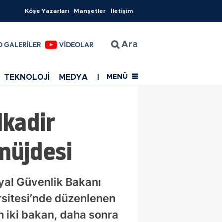
Köşe Yazarları
Manşetler
İletişim
O GALERİLER
VİDEOLAR
Ara
TEKNOLOJİ
MEDYA
EĞİTİM
SAĞLIK
Resmi Rekla
MENÜ
lkadir
müjdesi
yal Güvenlik Bakanı
rsitesi’nde düzenlenen
an iki bakan, daha sonra