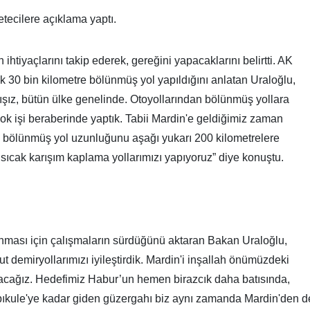
tecilere açıklama yaptı.
ihtiyaçlarını takip ederek, gereğini yapacaklarını belirtti. AK
 30 bin kilometre bölünmüş yol yapıldığını anlatan Uraloğlu,
mışız, bütün ülke genelinde. Otoyollarından bölünmüş yollara
çok işi beraberinde yaptık. Tabii Mardin'e geldiğimiz zaman
n bölünmüş yol uzunluğunu aşağı yukarı 200 kilometrelere
sıcak karışım kaplama yollarımızı yapıyoruz” diye konuştu.
anması için çalışmaların sürdüğünü aktaran Bakan Uraloğlu,
 demiryollarımızı iyileştirdik. Mardin'i inşallah önümüzdeki
turacağız. Hedefimiz Habur’un hemen birazcık daha batısında,
kule'ye kadar giden güzergahı biz aynı zamanda Mardin'den d