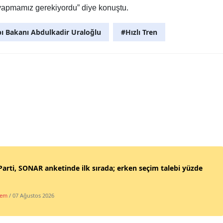
yapmamız gerekiyordu” diye konuştu.
pı Bakanı Abdulkadir Uraloğlu
#Hızlı Tren
Parti, SONAR anketinde ilk sırada; erken seçim talebi yüzde
dem
/ 07 Ağustos 2026