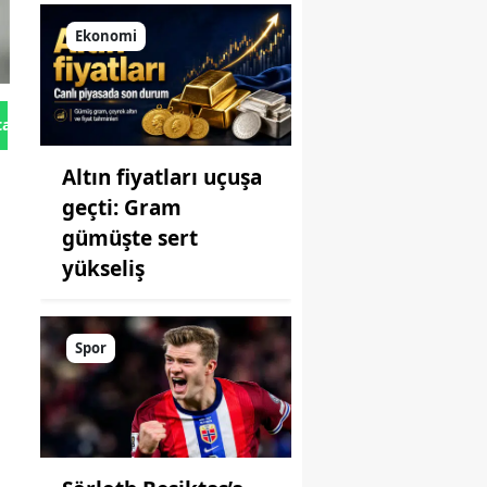
Ekonomi
tan Gönder
Altın fiyatları uçuşa
geçti: Gram
gümüşte sert
yükseliş
Spor