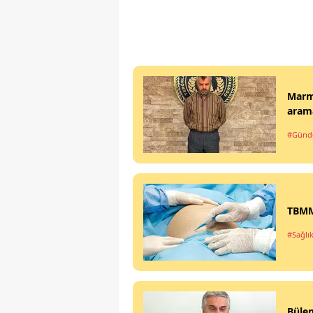
Marma
arama
#Gün
TBMM'
#Sağlı
Büle