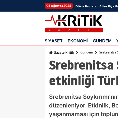
08 Ağustos 2026
Döviz Kurları
Altın Fiyatl
SİYASET
EKONOMİ
GÜNDEM
Gündem
Srebrenitsa 
Gazete Kritik
Srebrenitsa 
etkinliği Tü
Srebrenitsa Soykırımı’nın
düzenleniyor. Etkinlik, B
yaşanmaması için toplum