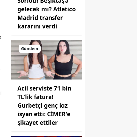
Sörloth Beşiktaş’a
gelecek mi? Atletico
Madrid transfer
kararını verdi
e
Gündem
k
Acil serviste 71 bin
i
TL'lik fatura!
Gurbetçi genç kız
isyan etti: CİMER'e
şikayet ettiler