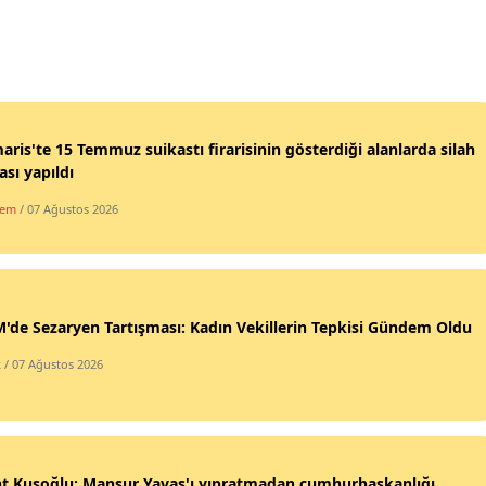
ris'te 15 Temmuz suikastı firarisinin gösterdiği alanlarda silah
sı yapıldı
dem
/ 07 Ağustos 2026
de Sezaryen Tartışması: Kadın Vekillerin Tepkisi Gündem Oldu
k
/ 07 Ağustos 2026
nt Kuşoğlu: Mansur Yavaş'ı yıpratmadan cumhurbaşkanlığı