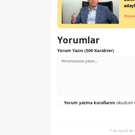
aday
#Siyas
Yorumlar
Yorum Yazın (500 Karakter)
Yorum yazma kurallarını
okudum v
* Bu içerik ile