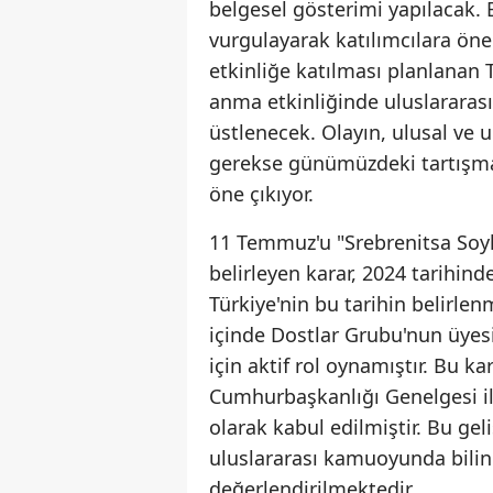
belgesel gösterimi yapılacak. B
vurgulayarak katılımcılara öne
etkinliğe katılması planlana
anma etkinliğinde uluslararas
üstlenecek. Olayın, ulusal ve 
gerekse günümüzdeki tartışma
öne çıkıyor.
11 Temmuz'u "Srebrenitsa Soy
belirleyen karar, 2024 tarihind
Türkiye'nin bu tarihin belirle
içinde Dostlar Grubu'nun üyesi
için aktif rol oynamıştır. Bu k
Cumhurbaşkanlığı Genelgesi i
olarak kabul edilmiştir. Bu ge
uluslararası kamuoyunda bilin
değerlendirilmektedir.