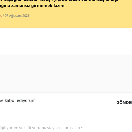
lığına zamansız girmemek lazım
et
/ 07 Ağustos 2026
e kabul ediyorum
GÖNDE
 ilgili yorum yok, ilk yorumu siz yazın, tartışalım *