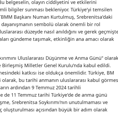
u belgeselin, olayın ciddiyetini ve etkilerini
mli bilgiler sunması bekleniyor. Türkiye'yi temsilen
n TBMM Başkanı Numan Kurtulmuş, Srebrenitsa'daki
ı dayanışmanın sembolü olarak önemli bir rol
uluslararası düzeyde nasıl anıldığını ve gerek geçmişt
ları gündeme taşımak, etkinliğin ana amacı olarak
kırımını Uluslararası Düşünme ve Anma Günü" olara
e Birleşmiş Milletler Genel Kurulu'nda kabul edildi.
nmesindeki katkısı ise oldukça önemlidir. Türkiye, BM
 olarak, bu tarihi anmanın uluslararası kabul görmes
ararın ardından 9 Temmuz 2024 tarihli
le de 11 Temmuz tarihi Türkiye'de de anma günü
lişme, Srebrenitsa Soykırımı'nın unutulmaması ve
ç oluşturulması açısından büyük bir adım olarak