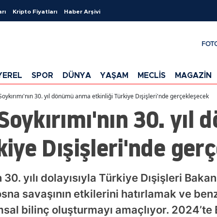
arı
Kripto Fiyatları
Haber Arşivi
FOT
YEREL
SPOR
DÜNYA
YAŞAM
MECLİS
MAGAZİN
Soykırımı'nın 30. yıl dönümü anma etkinliği Türkiye Dışişleri'nde gerçekleşecek
Soykırımı'nın 30. yı
rkiye Dışişleri'nde ger
 30. yılı dolayısıyla Türkiye Dışişleri Bakan
osna savaşının etkilerini hatırlamak ve benz
sal bilinç oluşturmayı amaçlıyor. 2024’te