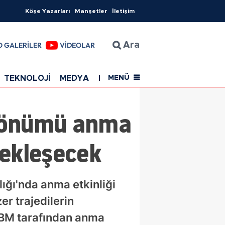
Köşe Yazarları
Manşetler
İletişim
O GALERİLER
VİDEOLAR
Ara
TEKNOLOJİ
MEDYA
EĞİTİM
SAĞLIK
Resmi Rekla
MENÜ
l dönümü anma
çekleşecek
lığı'nda anma etkinliği
er trajedilerin
 BM tarafından anma