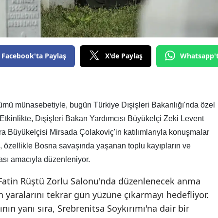
Facebook'ta Paylaş
X'de Paylaş
Whatsapp'
nümü münasebetiyle, bugün Türkiye Dışişleri Bakanlığı'nda özel
. Etkinlikte, Dışişleri Bakan Yardımcısı Büyükelçi Zeki Levent
 Büyükelçisi Mirsada Çolakoviç'in katılımlarıyla konuşmalar
i, özellikle Bosna savaşında yaşanan toplu kayıpların ve
ması amacıyla düzenleniyor.
n Fatin Rüştü Zorlu Salonu'nda düzenlenecek anma
n yaralarını tekrar gün yüzüne çıkarmayı hedefliyor.
n yanı sıra, Srebrenitsa Soykırımı'na dair bir