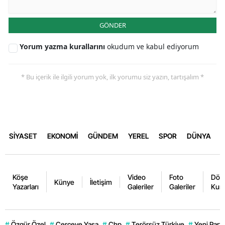
GÖNDER
Yorum yazma kurallarını
okudum ve kabul ediyorum
* Bu içerik ile ilgili yorum yok, ilk yorumu siz yazın, tartışalım *
SİYASET
EKONOMİ
GÜNDEM
YEREL
SPOR
DÜNYA
Köşe
Video
Foto
Dövi
Künye
İletişim
Yazarları
Galeriler
Galeriler
Kurl
#
Özgür Özel
#
Çerçeve Yasa
#
Chp
#
Terörsüz Türkiye
#
Yeni Parti