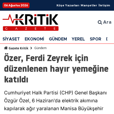
06 Ağustos 2026
Köşe Yazarları
Manşetler
İletişim
Ara
SİYASET
EKONOMİ
GÜNDEM
YEREL
SPOR
DÜ
Gündem
Gazete Kritik
Özer, Ferdi Zeyrek için
düzenlenen hayır yemeğine
katıldı
Cumhuriyet Halk Partisi (CHP) Genel Başkanı
Özgür Özel, 6 Haziran'da elektrik akımına
kapılarak ağır yaralanan Manisa Büyükşehir