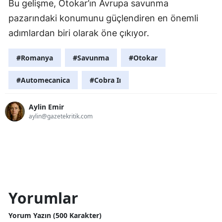
Bu gelişme, Otokar’ın Avrupa savunma
pazarındaki konumunu güçlendiren en önemli
adımlardan biri olarak öne çıkıyor.
#Romanya
#Savunma
#Otokar
#Automecanica
#Cobra Iı
Aylin Emir
aylin@gazetekritik.com
Yorumlar
Yorum Yazın (500 Karakter)