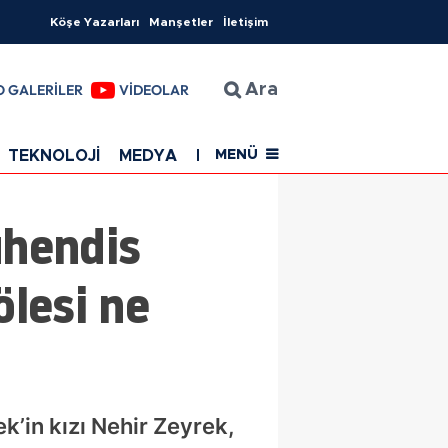
Köşe Yazarları
Manşetler
İletişim
O GALERİLER
VİDEOLAR
Ara
TEKNOLOJİ
MEDYA
EĞİTİM
SAĞLIK
Resmi Rekla
MENÜ
ühendis
ölesi ne
’in kızı Nehir Zeyrek,