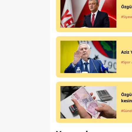
Özgür
#Siyas
Aziz 
#Spor
Özgür
kesin
#Gün