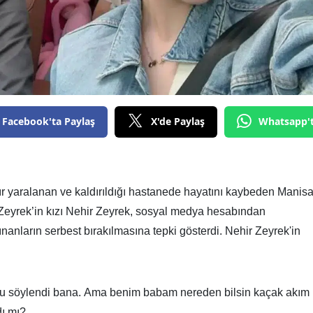
Facebook'ta Paylaş
X'de Paylaş
Whatsapp'
ır yaralanan ve kaldırıldığı hastanede hayatını kaybeden Manis
Zeyrek’in kızı Nehir Zeyrek, sosyal medya hesabından
anların serbest bırakılmasına tepki gösterdi. Nehir Zeyrek'in
ğu söylendi bana. Ama benim babam nereden bilsin kaçak akım
dı mı?