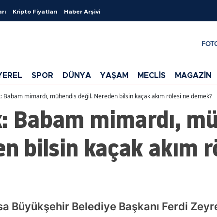
arı
Kripto Fiyatları
Haber Arşivi
FOT
YEREL
SPOR
DÜNYA
YAŞAM
MECLİS
MAGAZİN
: Babam mimardı, mühendis değil. Nereden bilsin kaçak akım rölesi ne demek?
k: Babam mimardı, m
en bilsin kaçak akım r
 Büyükşehir Belediye Başkanı Ferdi Zeyrek