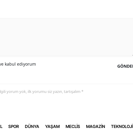
e kabul ediyorum
GÖNDE
 ilgili yorum yok, ilk yorumu siz yazın, tartışalım *
L
SPOR
DÜNYA
YAŞAM
MECLİS
MAGAZİN
TEKNOLOJİ