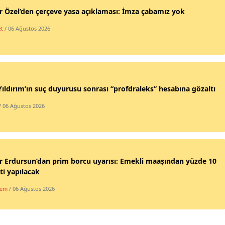
 Özel’den çerçeve yasa açıklaması: İmza çabamız yok
et
/ 06 Ağustos 2026
Yıldırım’ın suç duyurusu sonrası “profdraleks” hesabına gözaltı
/ 06 Ağustos 2026
 Erdursun’dan prim borcu uyarısı: Emekli maaşından yüzde 10
ti yapılacak
dem
/ 06 Ağustos 2026