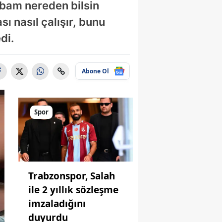
abam nereden bilsin
ı nasıl çalışır, bunu
di.
Abone Ol
Spor
Trabzonspor, Salah
ile 2 yıllık sözleşme
imzaladığını
duyurdu