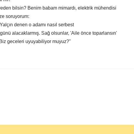
ereden bilsin? Benim babam mimardı, elektrik mühendisi
ize soruyorum:
alçın denen o adamı nasıl serbest
ünü alacaklarmış. Sağ olsunlar, 'Aile önce toparlansın'
Biz geceleri uyuyabiliyor muyuz?"