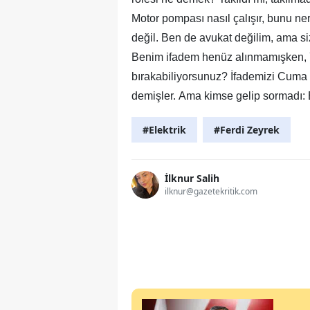
Motor pompası nasıl çalışır, bunu n
değil. Ben de avukat değilim, ama s
Benim ifadem henüz alınmamışken, Y
bırakabiliyorsunuz? İfademizi Cuma g
demişler. Ama kimse gelip sormadı: 
#Elektrik
#Ferdi Zeyrek
İlknur Salih
ilknur@gazetekritik.com