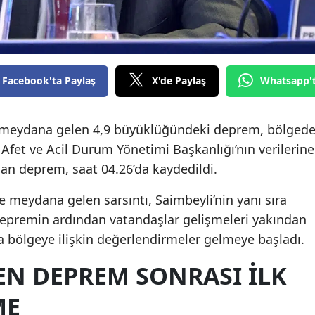
Facebook'ta Paylaş
X'de Paylaş
Whatsapp'
e meydana gelen 4,9 büyüklüğündeki deprem, bölged
 Afet ve Acil Durum Yönetimi Başkanlığı’nın verilerine
an deprem, saat 04.26’da kaydedildi.
de meydana gelen sarsıntı, Saimbeyli’nin yanı sıra
 Depremin ardından vatandaşlar gelişmeleri yakından
 bölgeye ilişkin değerlendirmeler gelmeye başladı.
EN DEPREM SONRASI ILK
ME