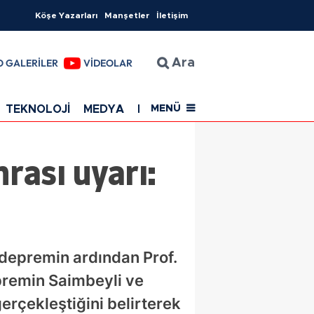
Köşe Yazarları
Manşetler
İletişim
O GALERİLER
VİDEOLAR
Ara
TEKNOLOJİ
MEDYA
EĞİTİM
SAĞLIK
Resmi Rekla
MENÜ
rası uyarı:
depremin ardından Prof.
epremin Saimbeyli ve
erçekleştiğini belirterek