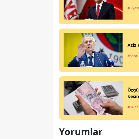
#Siyas
Aziz 
#Spor
Özgür
kesin
#Gün
Yorumlar