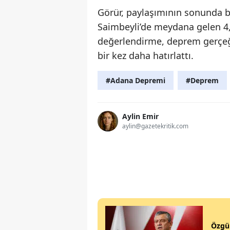
Görür, paylaşımının sonunda bö
Saimbeyli’de meydana gelen 4
değerlendirme, deprem gerçeği 
bir kez daha hatırlattı.
#Adana Depremi
#Deprem
Aylin Emir
aylin@gazetekritik.com
Özgür