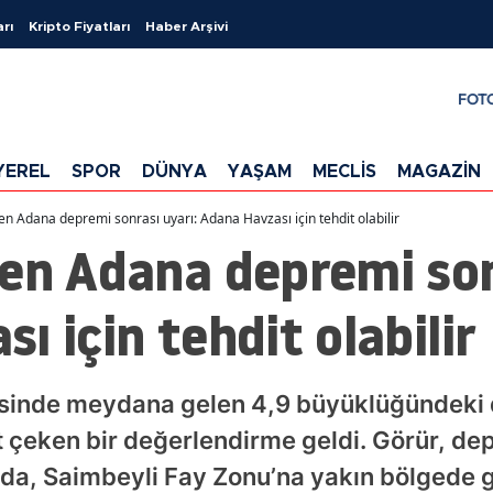
arı
Kripto Fiyatları
Haber Arşivi
FOT
YEREL
SPOR
DÜNYA
YAŞAM
MECLİS
MAGAZİN
en Adana depremi sonrası uyarı: Adana Havzası için tehdit olabilir
en Adana depremi son
ı için tehdit olabilir
esinde meydana gelen 4,9 büyüklüğündeki 
t çeken bir değerlendirme geldi. Görür, d
nda, Saimbeyli Fay Zonu’na yakın bölgede g