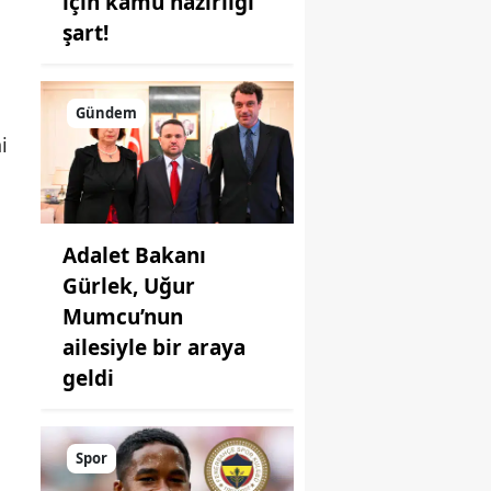
için kamu hazırlığı
şart!
Gündem
i
Adalet Bakanı
Gürlek, Uğur
Mumcu’nun
ailesiyle bir araya
geldi
Spor