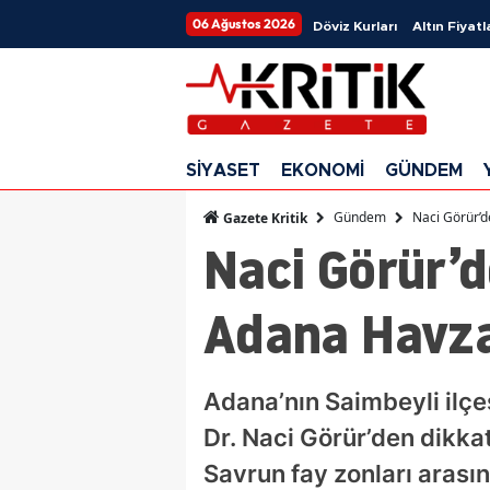
06 Ağustos 2026
Döviz Kurları
Altın Fiyatl
SİYASET
EKONOMİ
GÜNDEM
Gündem
Naci Görür’d
Gazete Kritik
Naci Görür’d
Adana Havzas
Adana’nın Saimbeyli ilç
Dr. Naci Görür’den dikka
Savrun fay zonları arası