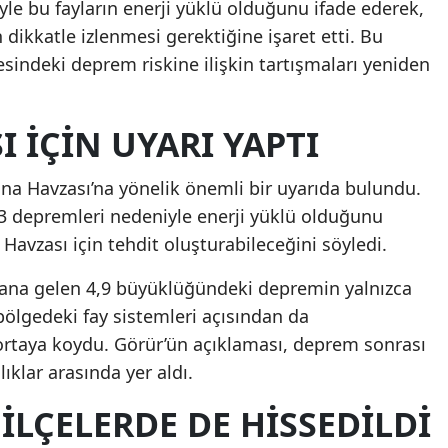
le bu fayların enerji yüklü olduğunu ifade ederek,
 dikkatle izlenmesi gerektiğine işaret etti. Bu
indeki deprem riskine ilişkin tartışmaları yeniden
 IÇIN UYARI YAPTI
na Havzası’na yönelik önemli bir uyarıda bulundu.
23 depremleri nedeniyle enerji yüklü olduğunu
avzası için tehdit oluşturabileceğini söyledi.
dana gelen 4,9 büyüklüğündeki depremin yalnızca
, bölgedeki fay sistemleri açısından da
 ortaya koydu. Görür’ün açıklaması, deprem sonrası
klar arasında yer aldı.
ILÇELERDE DE HISSEDILDI