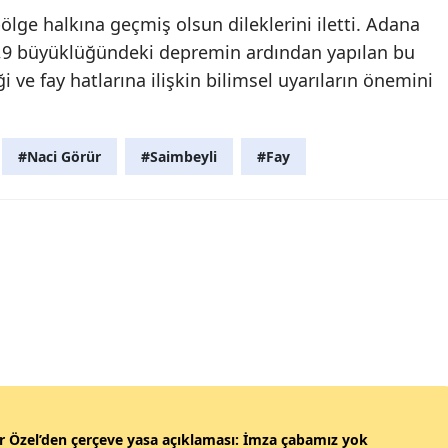
lge halkına geçmiş olsun dileklerini iletti. Adana
,9 büyüklüğündeki depremin ardından yapılan bu
ve fay hatlarına ilişkin bilimsel uyarıların önemini
#Naci Görür
#Saimbeyli
#Fay
 Özel’den çerçeve yasa açıklaması: İmza çabamız yok