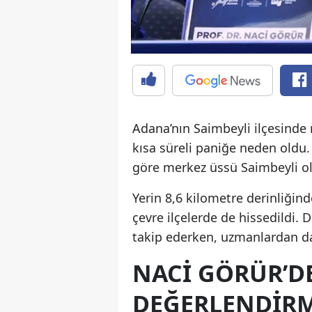
Adana’nın Saimbeyli ilçesind
kısa süreli paniğe neden oldu.
göre merkez üssü Saimbeyli ol
Yerin 8,6 kilometre derinliğin
çevre ilçelerde de hissedildi.
takip ederken, uzmanlardan da
NACI GÖRÜR’D
DEĞERLENDIR