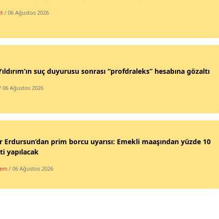
et
/ 06 Ağustos 2026
Yıldırım’ın suç duyurusu sonrası “profdraleks” hesabına gözaltı
/ 06 Ağustos 2026
 Erdursun’dan prim borcu uyarısı: Emekli maaşından yüzde 10
ti yapılacak
dem
/ 06 Ağustos 2026