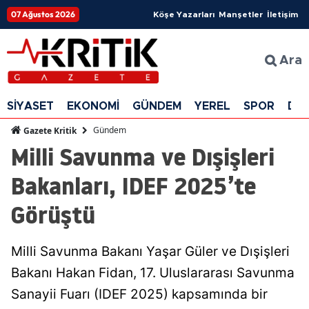
07 Ağustos 2026
Köşe Yazarları
Manşetler
İletişim
Ara
SİYASET
EKONOMİ
GÜNDEM
YEREL
SPOR
DÜ
Gündem
Gazete Kritik
Milli Savunma ve Dışişleri
Bakanları, IDEF 2025’te
Görüştü
Milli Savunma Bakanı Yaşar Güler ve Dışişleri
Bakanı Hakan Fidan, 17. Uluslararası Savunma
Sanayii Fuarı (IDEF 2025) kapsamında bir