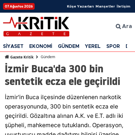
07 Ağustos 2026
Köşe Yazarları
Manşetler
İletişim
Ara
SİYASET
EKONOMİ
GÜNDEM
YEREL
SPOR
DÜ
Gündem
Gazete Kritik
İzmir Buca'da 300 bin
sentetik ecza ele geçirildi
İzmir'in Buca ilçesinde düzenlenen narkotik
operasyonunda, 300 bin sentetik ecza ele
geçirildi. Gözaltına alınan A.K. ve E.T. adlı iki
şüpheli, mahkemece tutuklandı. Operasyon,
uyuşturucu madde dağıtımı bilgisi üzerine