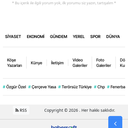
* Bu içerik ile ilgili yorum yok, ilk yorumu siz yazın, tartışalım *
SİYASET
EKONOMİ
GÜNDEM
YEREL
SPOR
DÜNYA
Köşe
Video
Foto
Dövi
Künye
İletişim
Yazarları
Galeriler
Galeriler
Kurl
#
Özgür Özel
#
Çerçeve Yasa
#
Terörsüz Türkiye
#
Chp
#
Fenerbahç
RSS
Copyright © 2026 . Her hakkı saklıdır.