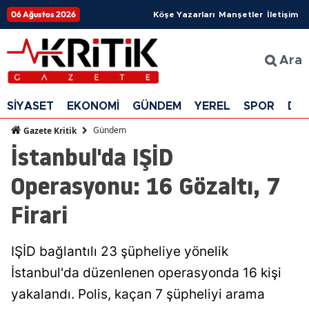
06 Ağustos 2026
Köşe Yazarları
Manşetler
İletişim
Ara
SİYASET
EKONOMİ
GÜNDEM
YEREL
SPOR
DÜ
Gündem
Gazete Kritik
İstanbul'da IŞİD
Operasyonu: 16 Gözaltı, 7
Firari
IŞİD bağlantılı 23 şüpheliye yönelik
İstanbul'da düzenlenen operasyonda 16 kişi
yakalandı. Polis, kaçan 7 şüpheliyi arama