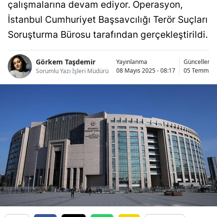
çalışmalarına devam ediyor. Operasyon,
İstanbul Cumhuriyet Başsavcılığı Terör Suçları
Soruşturma Bürosu tarafından gerçekleştirildi.
Görkem Taşdemir
Yayınlanma
Güncellenm
08 Mayıs 2025 - 08:17
05 Temmuz 2
Sorumlu Yazı İşleri Müdürü