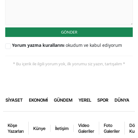
GÖNDER
Yorum yazma kurallarını
okudum ve kabul ediyorum
* Bu içerik ile ilgili yorum yok, ilk yorumu siz yazın, tartışalım *
SİYASET
EKONOMİ
GÜNDEM
YEREL
SPOR
DÜNYA
Köşe
Video
Foto
Dövi
Künye
İletişim
Yazarları
Galeriler
Galeriler
Kurl