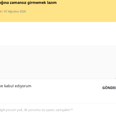
lığına zamansız girmemek lazım
et
/ 07 Ağustos 2026
e kabul ediyorum
GÖNDE
 ilgili yorum yok, ilk yorumu siz yazın, tartışalım *