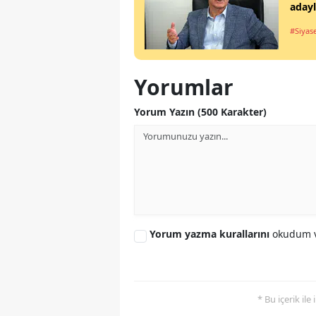
aday
#Siyas
Yorumlar
Yorum Yazın (500 Karakter)
Yorum yazma kurallarını
okudum v
* Bu içerik ile