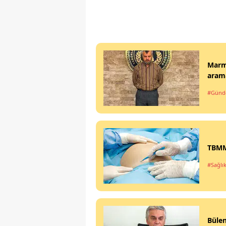
Marma
arama
#Gün
TBMM'
#Sağlı
Büle