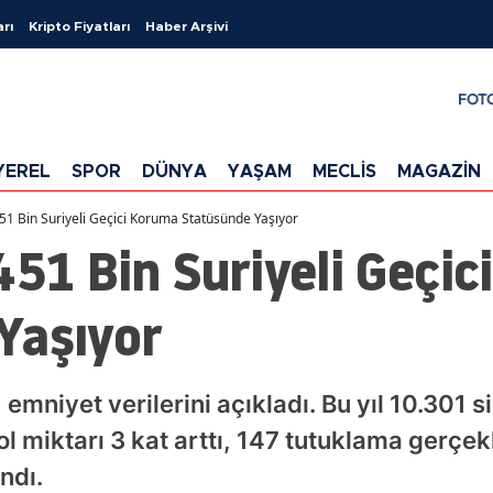
arı
Kripto Fiyatları
Haber Arşivi
FOT
YEREL
SPOR
DÜNYA
YAŞAM
MECLİS
MAGAZİN
451 Bin Suriyeli Geçici Koruma Statüsünde Yaşıyor
451 Bin Suriyeli Geçi
Yaşıyor
 emniyet verilerini açıkladı. Bu yıl 10.301 si
kol miktarı 3 kat arttı, 147 tutuklama gerçek
ndı.