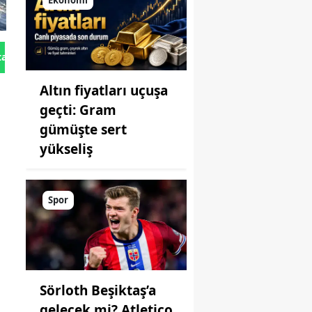
Ekonomi
tan Gönder
Altın fiyatları uçuşa
geçti: Gram
gümüşte sert
yükseliş
Spor
Sörloth Beşiktaş’a
gelecek mi? Atletico