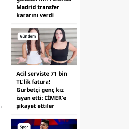
Madrid transfer
kararını verdi
Gündem
Acil serviste 71 bin
TL'lik fatura!
Gurbetçi genç kız
isyan etti: CİMER'e
şikayet ettiler
n
Spor