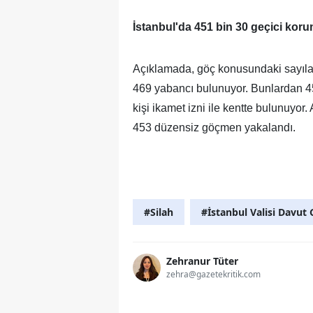
İstanbul'da 451 bin 30 geçici kor
Açıklamada, göç konusundaki sayılar
469 yabancı bulunuyor. Bunlardan 451
kişi ikamet izni ile kentte bulunuyo
453 düzensiz göçmen yakalandı.
#Silah
#İstanbul Valisi Davut 
Zehranur Tüter
zehra@gazetekritik.com