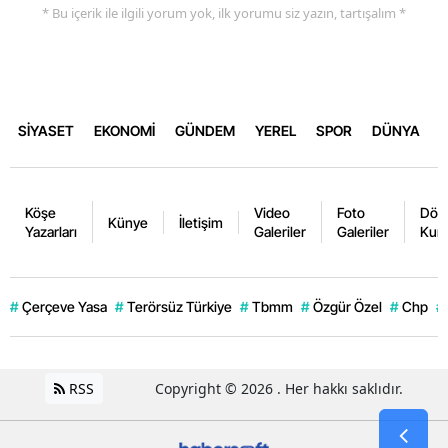
* Bu içerik ile ilgili yorum yok, ilk yorumu siz yazın, tartışalım *
SİYASET
EKONOMİ
GÜNDEM
YEREL
SPOR
DÜNYA
Köşe
Video
Foto
Dövi
Künye
İletişim
Yazarları
Galeriler
Galeriler
Kurl
#
Çerçeve Yasa
#
Terörsüz Türkiye
#
Tbmm
#
Özgür Özel
#
Chp
#
RSS
Copyright © 2026 . Her hakkı saklıdır.