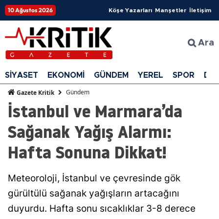
10 Ağustos 2026
Köşe Yazarları
Manşetler
İletişim
Ara
SİYASET
EKONOMİ
GÜNDEM
YEREL
SPOR
DÜ
Gündem
Gazete Kritik
İstanbul ve Marmara’da
Sağanak Yağış Alarmı:
Hafta Sonuna Dikkat!
Meteoroloji, İstanbul ve çevresinde gök
gürültülü sağanak yağışların artacağını
duyurdu. Hafta sonu sıcaklıklar 3-8 derece