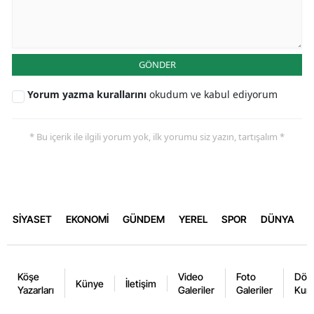
GÖNDER
Yorum yazma kurallarını
okudum ve kabul ediyorum
* Bu içerik ile ilgili yorum yok, ilk yorumu siz yazın, tartışalım *
SİYASET
EKONOMİ
GÜNDEM
YEREL
SPOR
DÜNYA
Köşe
Video
Foto
Dövi
Künye
İletişim
Yazarları
Galeriler
Galeriler
Kurl