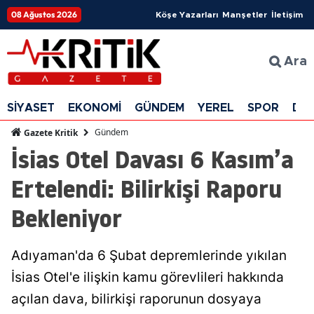
08 Ağustos 2026
Köşe Yazarları
Manşetler
İletişim
Ara
SİYASET
EKONOMİ
GÜNDEM
YEREL
SPOR
DÜ
Gündem
Gazete Kritik
İsias Otel Davası 6 Kasım’a
Ertelendi: Bilirkişi Raporu
Bekleniyor
Adıyaman'da 6 Şubat depremlerinde yıkılan
İsias Otel'e ilişkin kamu görevlileri hakkında
açılan dava, bilirkişi raporunun dosyaya