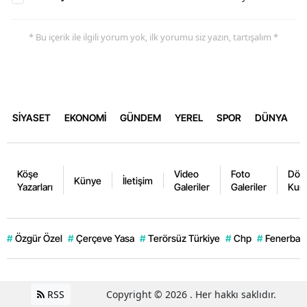
* Bu içerik ile ilgili yorum yok, ilk yorumu siz yazın, tartışalım *
SİYASET
EKONOMİ
GÜNDEM
YEREL
SPOR
DÜNYA
Köşe
Video
Foto
Dövi
Künye
İletişim
Yazarları
Galeriler
Galeriler
Kurl
#
Özgür Özel
#
Çerçeve Yasa
#
Terörsüz Türkiye
#
Chp
#
Fenerbahç
RSS
Copyright © 2026 . Her hakkı saklıdır.