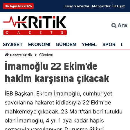
06 Ağustos 2026
Köşe Yazarları
Manşetler
İletişim
Ara
SİYASET
EKONOMİ
GÜNDEM
YEREL
SPOR
DÜ
Gündem
Gazete Kritik
İmamoğlu 22 Ekim'de
hakim karşısına çıkacak
İBB Başkanı Ekrem İmamoğlu, cumhuriyet
savcılarına hakaret iddiasıyla 22 Ekim'de
mahkemeye çıkacak. 23 Mart'tan beri tutuklu
olan İmamoğlu, 4 yıl 1 aya kadar hapis
cezasıyla yargılanıyor. Duruşma Silivri