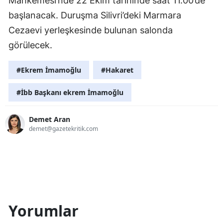
Mahkemesi’nde 22 Ekim tarihinde saat 11.00’de
başlanacak. Duruşma Silivri’deki Marmara
Cezaevi yerleşkesinde bulunan salonda
görülecek.
#Ekrem İmamoğlu
#Hakaret
#İbb Başkanı ekrem İmamoğlu
Demet Aran
demet@gazetekritik.com
Yorumlar