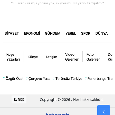
* Bu içerik ile ilgili yorum yok, ilk yorumu siz yazın, tartışalım *
SİYASET
EKONOMİ
GÜNDEM
YEREL
SPOR
DÜNYA
Köşe
Video
Foto
Dövi
Künye
İletişim
Yazarları
Galeriler
Galeriler
Kurl
#
Özgür Özel
#
Çerçeve Yasa
#
Terörsüz Türkiye
#
Fenerbahçe Trans
RSS
Copyright © 2026 . Her hakkı saklıdır.