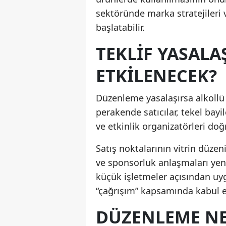
sektöründe marka stratejileri 
başlatabilir.
TEKLIF YASALA
ETKILENECEK?
Düzenleme yasalaşırsa alkollü iç
perakende satıcılar, tekel bayil
ve etkinlik organizatörleri do
Satış noktalarının vitrin düzen
ve sponsorluk anlaşmaları yeni
küçük işletmeler açısından uy
“çağrışım” kapsamında kabul 
DÜZENLEME N