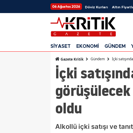
06 Ağustos 2026
Döviz Kurları
Altın Fiyatl
SİYASET
EKONOMİ
GÜNDEM
Gündem
İçki satışınd
Gazete Kritik
İçki satışınd
görüşülecek 
oldu
Alkollü içki satışı ve ta