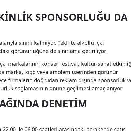
TKINLIK SPONSORLUĞU DA
rıyla sınırlı kalmıyor. Teklifte alkollü içki
daki görünürlüğüne de sınırlama getiriliyor.
ki markalarının konser, festival, kültür-sanat etkinliğ
rda marka, logo veya amblem üzerinden görünür
ece firmaların doğrudan reklam dışında sponsorluk v
ünürlük sağlamasının önüne geçilmesi amaçlanıyor.
ASAĞINDA DENETIM
da 22.00 ile 06.00 saatleri arasındaki perakende satış