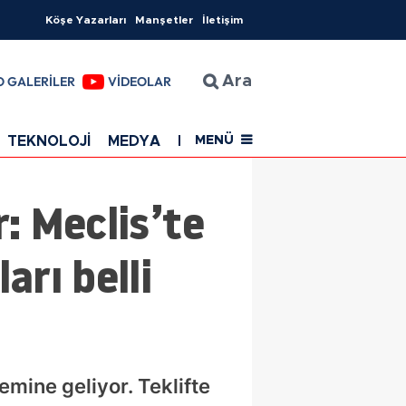
Köşe Yazarları
Manşetler
İletişim
O GALERİLER
VİDEOLAR
Ara
TEKNOLOJİ
MEDYA
EĞİTİM
SAĞLIK
Resmi Rekla
MENÜ
r: Meclis’te
arı belli
emine geliyor. Teklifte