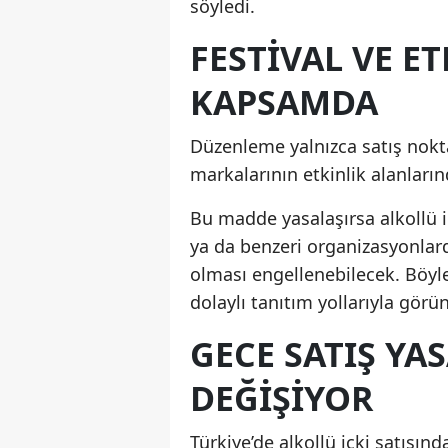
söyledi.
FESTIVAL VE E
KAPSAMDA
Düzenleme yalnızca satış noktala
markalarının etkinlik alanların
Bu madde yasalaşırsa alkollü iç
ya da benzeri organizasyonla
olması engellenebilecek. Böyl
dolaylı tanıtım yollarıyla gör
GECE SATIŞ Y
DEĞIŞIYOR
Türkiye’de alkollü içki satışın