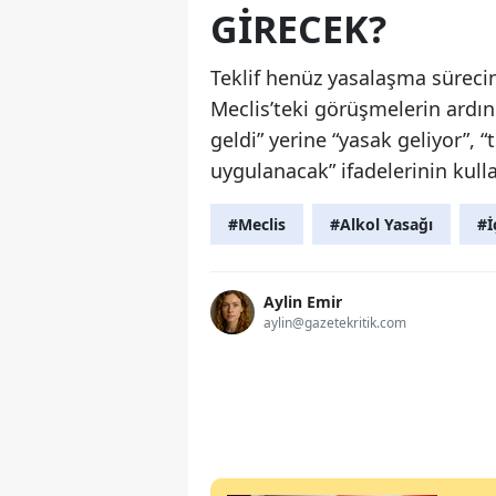
GIRECEK?
Teklif henüz yasalaşma süreci
Meclis’teki görüşmelerin ardı
geldi” yerine “yasak geliyor”,
uygulanacak” ifadelerinin kull
#Meclis
#Alkol Yasağı
#İ
Aylin Emir
aylin@gazetekritik.com