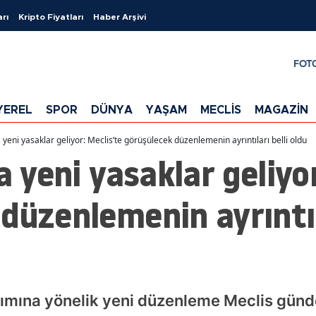
arı
Kripto Fiyatları
Haber Arşivi
FOT
YEREL
SPOR
DÜNYA
YAŞAM
MECLİS
MAGAZİN
a yeni yasaklar geliyor: Meclis’te görüşülecek düzenlemenin ayrıntıları belli oldu
a yeni yasaklar geliyo
düzenlemenin ayrıntıl
nıtımına yönelik yeni düzenleme Meclis günd