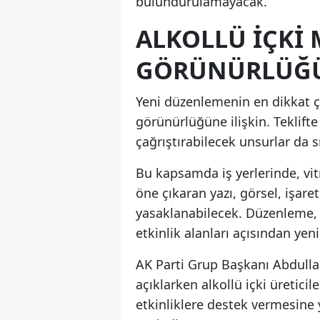
bulundurulamayacak.
ALKOLLÜ IÇKI
GÖRÜNÜRLÜĞÜ
Yeni düzenlemenin en dikkat çe
görünürlüğüne ilişkin. Teklift
çağrıştırabilecek unsurlar da 
Bu kapsamda iş yerlerinde, vitr
öne çıkaran yazı, görsel, işare
yasaklanabilecek. Düzenleme, öz
etkinlik alanları açısından yen
AK Parti Grup Başkanı Abdulla
açıklarken alkollü içki üretici
etkinliklere destek vermesine 