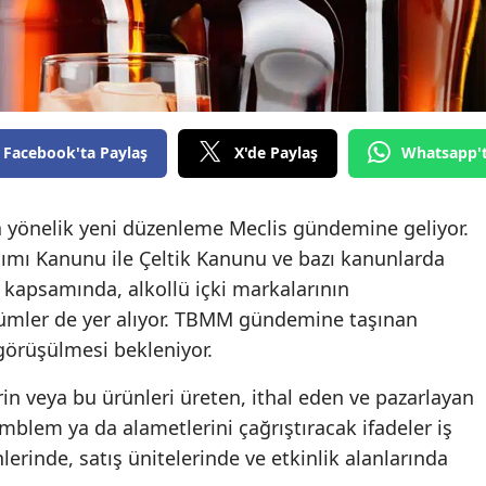
Facebook'ta Paylaş
X'de Paylaş
Whatsapp'
ına yönelik yeni düzenleme Meclis gündemine geliyor.
ımı Kanunu ile Çeltik Kanunu ve bazı kanunlarda
f kapsamında, alkollü içki markalarının
ümler de yer alıyor. TBMM gündemine taşınan
görüşülmesi bekleniyor.
lerin veya bu ürünleri üreten, ithal eden ve pazarlayan
amblem ya da alametlerini çağrıştıracak ifadeler iş
inlerinde, satış ünitelerinde ve etkinlik alanlarında