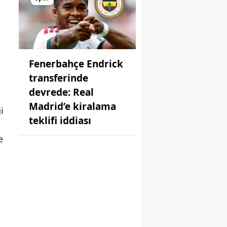
Fenerbahçe Endrick
transferinde
devrede: Real
Madrid’e kiralama
i
teklifi iddiası
e