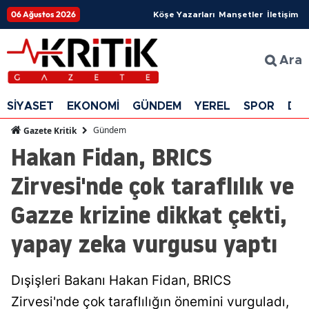
06 Ağustos 2026
Köşe Yazarları
Manşetler
İletişim
Ara
SİYASET
EKONOMİ
GÜNDEM
YEREL
SPOR
DÜ
Gündem
Gazete Kritik
Hakan Fidan, BRICS
Zirvesi'nde çok taraflılık ve
Gazze krizine dikkat çekti,
yapay zeka vurgusu yaptı
Dışişleri Bakanı Hakan Fidan, BRICS
Zirvesi'nde çok taraflılığın önemini vurguladı,