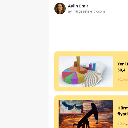
Aylin Emir
aylin@gazetekritik.com
Yeni 
59,4!
#Gün
Hürmü
fiyat
#Düny