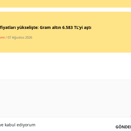
 fiyatları yükselişte: Gram altın 6.583 TL’yi aştı
omi
/ 07 Ağustos 2026
e kabul ediyorum
GÖNDE