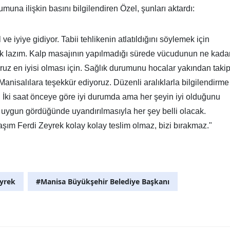
muna ilişkin basını bilgilendiren Özel, şunları aktardı:
e iyiye gidiyor. Tabii tehlikenin atlatıldığını söylemek için
ek lazım. Kalp masajının yapılmadığı sürede vücudunun ne kada
uz en iyisi olması için. Sağlık durumunu hocalar yakından taki
anisalılara teşekkür ediyoruz. Düzenli aralıklarla bilgilendirme
 İki saat önceye göre iyi durumda ama her şeyin iyi olduğunu
 uygun gördüğünde uyandırılmasıyla her şey belli olacak.
ım Ferdi Zeyrek kolay kolay teslim olmaz, bizi bırakmaz."
eyrek
#Manisa Büyükşehir Belediye Başkanı