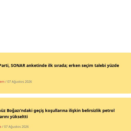
Parti, SONAR anketinde ilk sırada; erken seçim talebi yüzde
dem
/ 07 Ağustos 2026
z Boğazı’ndaki geçiş koşullarına ilişkin belirsizlik petrol
larını yükseltti
a
/ 07 Ağustos 2026