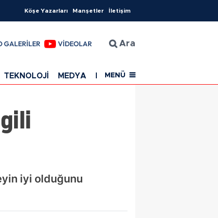
Köşe Yazarları
Manşetler
İletişim
O GALERİLER
VİDEOLAR
Ara
TEKNOLOJİ
MEDYA
EĞİTİM
SAĞLIK
Resmi Rekla
MENÜ
gili
eyin iyi olduğunu