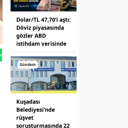
Dolar/TL 47,70’i aştı:
Döviz piyasasında
gözler ABD
istihdam verisinde
tan Gönder
Gündem
Kuşadası
Belediyesi'nde
rüşvet
soruşturmasında 22