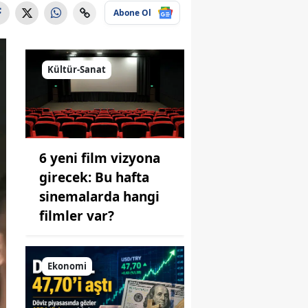
Abone Ol
Kültür-Sanat
6 yeni film vizyona
girecek: Bu hafta
sinemalarda hangi
filmler var?
Ekonomi