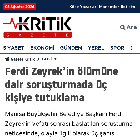
06 Ağustos 2026
Köşe Yazarları
Manşetler
İletişim
Ara
SİYASET
EKONOMİ
GÜNDEM
YEREL
SPOR
DÜ
Gündem
Gazete Kritik
Ferdi Zeyrek’in ölümüne
dair soruşturmada üç
kişiye tutuklama
Manisa Büyükşehir Belediye Başkanı Ferdi
Zeyrek’in vefatı sonrası başlatılan soruşturma
neticesinde, olayla ilgili olarak üç şahıs