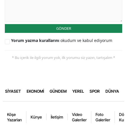
GÖNDER
Yorum yazma kurallarını
okudum ve kabul ediyorum
* Bu içerik ile ilgili yorum yok, ilk yorumu siz yazın, tartışalım *
SİYASET
EKONOMİ
GÜNDEM
YEREL
SPOR
DÜNYA
Köşe
Video
Foto
Dövi
Künye
İletişim
Yazarları
Galeriler
Galeriler
Kurl