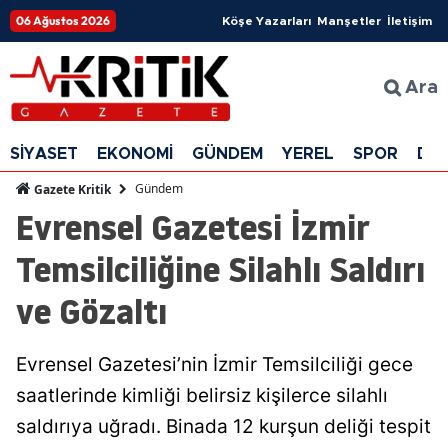
06 Ağustos 2026
Köşe Yazarları
Manşetler
İletişim
Ara
SİYASET
EKONOMİ
GÜNDEM
YEREL
SPOR
DÜ
Gündem
Gazete Kritik
Evrensel Gazetesi İzmir
Temsilciliğine Silahlı Saldırı
ve Gözaltı
Evrensel Gazetesi’nin İzmir Temsilciliği gece
saatlerinde kimliği belirsiz kişilerce silahlı
saldırıya uğradı. Binada 12 kurşun deliği tespit