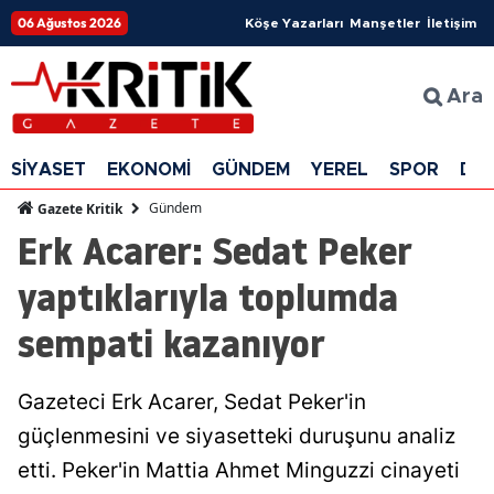
06 Ağustos 2026
Köşe Yazarları
Manşetler
İletişim
Ara
SİYASET
EKONOMİ
GÜNDEM
YEREL
SPOR
DÜ
Gündem
Gazete Kritik
Erk Acarer: Sedat Peker
yaptıklarıyla toplumda
sempati kazanıyor
Gazeteci Erk Acarer, Sedat Peker'in
güçlenmesini ve siyasetteki duruşunu analiz
etti. Peker'in Mattia Ahmet Minguzzi cinayeti