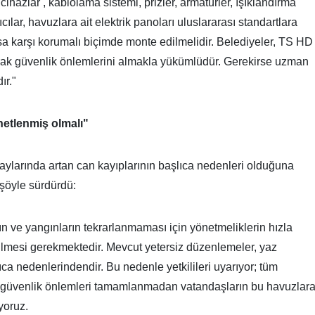
 cihazlar , kablolama sistemi, prizler, armatürler, ışıklandırma
ılar, havuzlara ait elektrik panoları uluslararası standartlara
a karşı korumalı biçimde monte edilmelidir. Belediyeler, TS HD
ak güvenlik önlemlerini almakla yükümlüdür. Gerekirse uzman
ır."
enetlenmiş olmalı"
aylarında artan can kayıplarının başlıca nedenleri olduğuna
şöyle sürdürdü:
ın ve yangınların tekrarlanmaması için yönetmeliklerin hızla
lmesi gerekmektedir. Mevcut yetersiz düzenlemeler, yaz
ıca nedenlerindendir. Bu nedenle yetkilileri uyarıyor; tüm
i, güvenlik önlemleri tamamlanmadan vatandaşların bu havuzlar
yoruz.