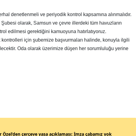
 derhal denetlenmeli ve periyodik kontrol kapsamına alınmalıdır.
Şubesi olarak, Samsun ve çevre illerdeki tüm havuzların
ntrol edilmesi gerektiğini kamuoyuna hatırlatıyoruz.
 kontrolleri için şubemize başvurmaları halinde, konuyla ilgili
ecektir. Oda olarak üzerimize düşen her sorumluluğu yerine
 Özel’den çerçeve yasa açıklaması: İmza çabamız yok