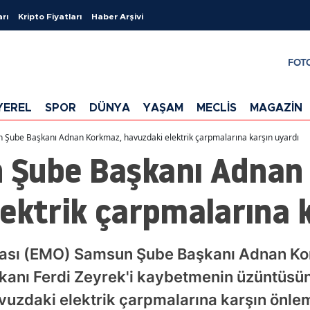
arı
Kripto Fiyatları
Haber Arşivi
FOT
YEREL
SPOR
DÜNYA
YAŞAM
MECLİS
MAGAZİN
Şube Başkanı Adnan Korkmaz, havuzdaki elektrik çarpmalarına karşın uyardı
 Şube Başkanı Adnan
ektrik çarpmalarına k
Odası (EMO) Samsun Şube Başkanı Adnan K
kanı Ferdi Zeyrek'i kaybetmenin üzüntüsün
vuzdaki elektrik çarpmalarına karşın önlem