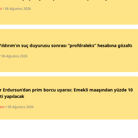
et
/ 06 Ağustos 2026
Yıldırım’ın suç duyurusu sonrası “profdraleks” hesabına gözaltı
/ 06 Ağustos 2026
 Erdursun’dan prim borcu uyarısı: Emekli maaşından yüzde 10
ti yapılacak
dem
/ 06 Ağustos 2026