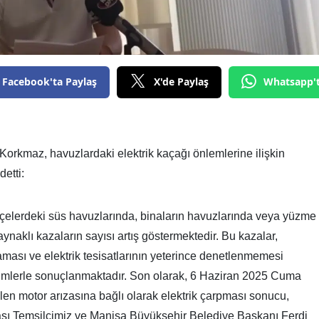
Facebook'ta Paylaş
X'de Paylaş
Whatsapp'
maz, havuzlardaki elektrik kaçağı önlemlerine ilişkin
etti:
hçelerdeki süs havuzlarında, binaların havuzlarında veya yüzme
ynaklı kazaların sayısı artış göstermektedir. Bu kazalar,
ması ve elektrik tesisatlarının yeterince denetlenmemesi
mlerle sonuçlanmaktadır. Son olarak, 6 Haziran 2025 Cuma
n motor arızasına bağlı olarak elektrik çarpması sonucu,
ı Temsilcimiz ve Manisa Büyükşehir Belediye Başkanı Ferdi