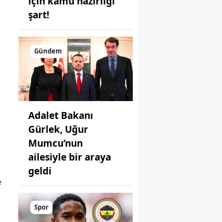
için kamu hazırlığı
şart!
Gündem
Adalet Bakanı
Gürlek, Uğur
Mumcu’nun
ailesiyle bir araya
geldi
e
Spor