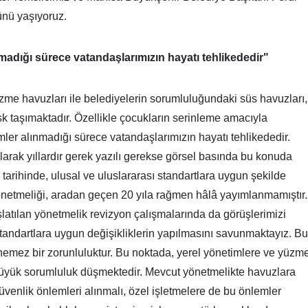
ünü yaşıyoruz.
madığı sürece vatandaşlarımızın hayatı tehlikededir"
zme havuzları ile belediyelerin sorumluluğundaki süs havuzları,
sk taşımaktadır. Özellikle çocukların serinleme amacıyla
mler alınmadığı sürece vatandaşlarımızın hayatı tehlikededir.
arak yıllardır gerek yazılı gerekse görsel basında bu konuda
tarihinde, ulusal ve uluslararası standartlara uygun şekilde
 Yönetmeliği, aradan geçen 20 yıla rağmen hâlâ yayımlanmamıştır.
latılan yönetmelik revizyon çalışmalarında da görüşlerimizi
 standartlara uygun değişikliklerin yapılmasını savunmaktayız. Bu
lenemez bir zorunluluktur. Bu noktada, yerel yönetimlere ve yüzm
büyük sorumluluk düşmektedir. Mevcut yönetmelikte havuzlara
güvenlik önlemleri alınmalı, özel işletmelere de bu önlemler