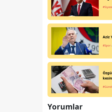
#Siyas
Aziz 
#Spor
Özgür
kesin
#Gün
Yorumlar