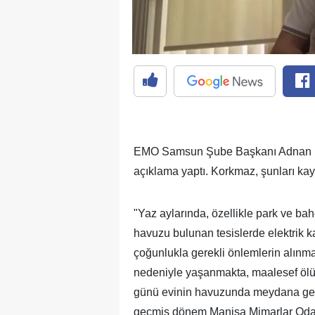
EMO Samsun Şube Başkanı Adnan Kork
açıklama yaptı. Korkmaz, şunları kayd
"Yaz aylarında, özellikle park ve ba
havuzu bulunan tesislerde elektrik ka
çoğunlukla gerekli önlemlerin alınma
nedeniyle yaşanmakta, maalesef ölü
günü evinin havuzunda meydana gele
geçmiş dönem Manisa Mimarlar Odas