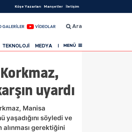
Köşe Yazarları
Manşetler
İletişim
O GALERİLER
VİDEOLAR
Ara
TEKNOLOJİ
MEDYA
EĞİTİM
SAĞLIK
Resmi Rekla
MENÜ
 Korkmaz,
arşın uyardı
orkmaz, Manisa
ü yaşadığını söyledi ve
 alınması gerektiğini