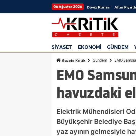
06 Ağustos 2026
Döviz Kurları
Altın Fiyatl
SİYASET
EKONOMİ
GÜNDEM
Gündem
EMO Samsun 
Gazete Kritik
EMO Samsun
havuzdaki el
Elektrik Mühendisleri 
Büyükşehir Belediye Baş
yaz ayının gelmesiyle ha