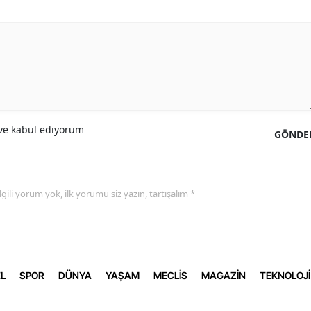
e kabul ediyorum
GÖNDE
 ilgili yorum yok, ilk yorumu siz yazın, tartışalım *
L
SPOR
DÜNYA
YAŞAM
MECLİS
MAGAZİN
TEKNOLOJİ