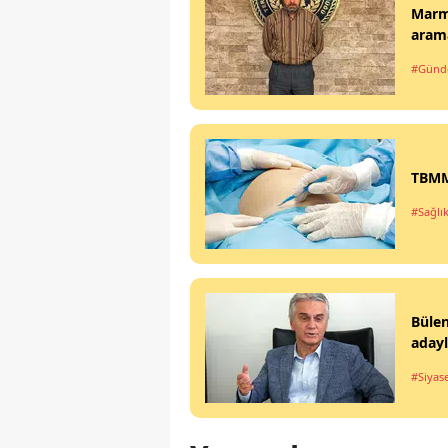
Marma
arama
#Gün
TBMM'
#Sağlı
Büle
aday
#Siyas