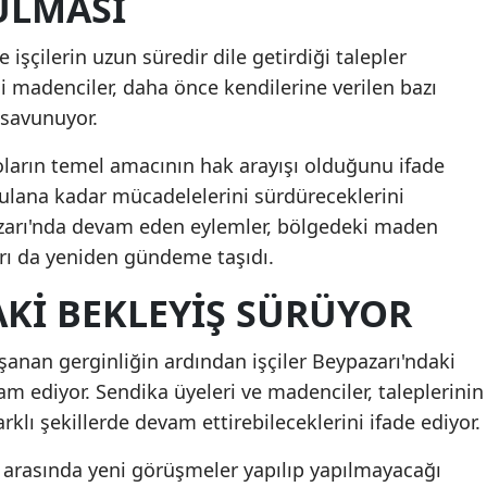
ULMASI
işçilerin uzun süredir dile getirdiği talepler
 madenciler, daha önce kendilerine verilen bazı
 savunuyor.
oların temel amacının hak arayışı olduğunu ifade
k bulana kadar mücadelelerini sürdüreceklerini
azarı'nda devam eden eylemler, bölgedeki maden
arı da yeniden gündeme taşıdı.
AKI BEKLEYIŞ SÜRÜYOR
anan gerginliğin ardından işçiler Beypazarı'ndaki
m ediyor. Sendika üyeleri ve madenciler, taleplerinin
rklı şekillerde devam ettirebileceklerini ifade ediyor.
arasında yeni görüşmeler yapılıp yapılmayacağı