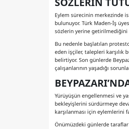
SÖZLERIN TUT
Eylem sürecinin merkezinde ise 
bulunuyor. Türk Maden-İş üyesi
sözlerin yerine getirilmediğini
Bu nedenle başlatılan protest
eden işçiler, talepleri karşılı
belirtiyor. Son günlerde Beyp
çalışanlarının yaşadığı sorunl
BEYPAZARI’ND
Yürüyüşün engellenmesi ve yaş
bekleyişlerini sürdürmeye deva
karşılanması için eylemlerini fa
Önümüzdeki günlerde taraflar 