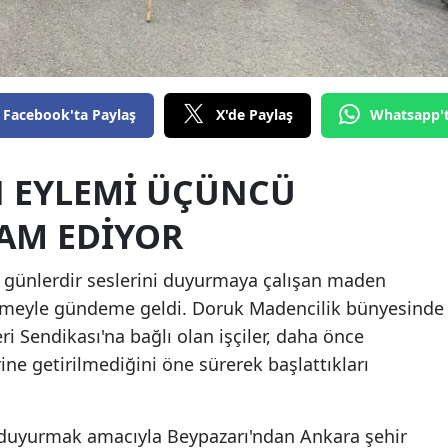
Facebook'ta Paylaş
X'de Paylaş
Whatsapp'
 EYLEMI ÜÇÜNCÜ
AM EDIYOR
e günlerdir seslerini duyurmaya çalışan maden
elişmeyle gündeme geldi. Doruk Madencilik bünyesinde
ri Sendikası'na bağlı olan işçiler, daha önce
rine getirilmediğini öne sürerek başlattıkları
a duyurmak amacıyla Beypazarı'ndan Ankara şehir