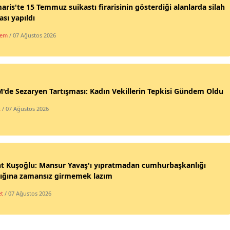
ris'te 15 Temmuz suikastı firarisinin gösterdiği alanlarda silah
sı yapıldı
dem
/ 07 Ağustos 2026
de Sezaryen Tartışması: Kadın Vekillerin Tepkisi Gündem Oldu
k
/ 07 Ağustos 2026
nt Kuşoğlu: Mansur Yavaş'ı yıpratmadan cumhurbaşkanlığı
lığına zamansız girmemek lazım
et
/ 07 Ağustos 2026