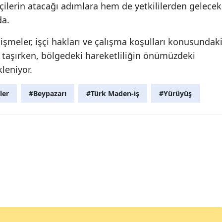
çilerin atacağı adımlara hem de yetkililerden gelecek
da.
şmeler, işçi hakları ve çalışma koşulları konusundak
taşırken, bölgedeki hareketliliğin önümüzdeki
leniyor.
ler
#Beypazarı
#Türk Maden-iş
#Yürüyüş