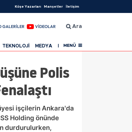
Köşe Yazarları
Manşetler
İletişim
O GALERİLER
VİDEOLAR
Ara
TEKNOLOJİ
MEDYA
EĞİTİM
SAĞLIK
Resmi Rekla
MENÜ
yüşüne Polis
Fenalaştı
esi işçilerin Ankara'da
 SSS Holding önünde
n durdurulurken,