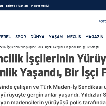
arı
Kripto Fiyatları
Haber Arşivi
FOT
YEREL
SPOR
DÜNYA
YAŞAM
MECLİS
MAGAZİN
lik İşçilerinin Yürüyüşüne Polis Engeli: Gerginlik Yaşandı, Bir İşçi Fenalaştı
ilik İşçilerinin Yürü
nlik Yaşandı, Bir İşçi 
inde çalışan ve Türk Maden-İş Sendikası üy
 yürüyüşte gergin anlar yaşandı. Yıldızlar
yan madencilerin yürüyüşü polis tarafında