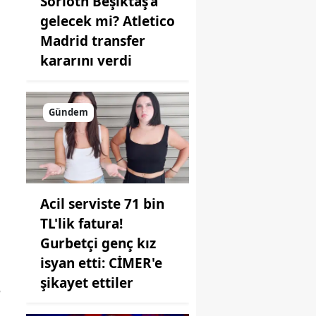
Sörloth Beşiktaş’a
gelecek mi? Atletico
Madrid transfer
kararını verdi
Gündem
Acil serviste 71 bin
TL'lik fatura!
Gurbetçi genç kız
isyan etti: CİMER'e
şikayet ettiler
e