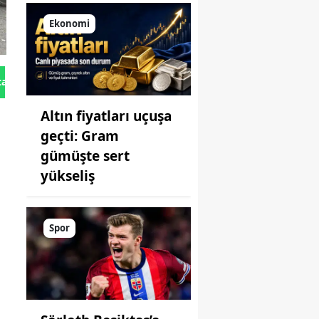
Ekonomi
tan Gönder
Altın fiyatları uçuşa
geçti: Gram
gümüşte sert
yükseliş
Spor