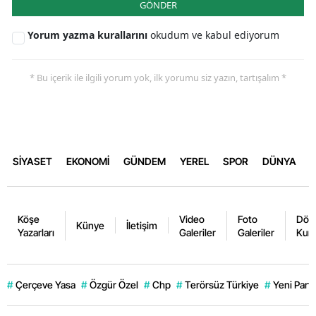
GÖNDER
Yorum yazma kurallarını
okudum ve kabul ediyorum
* Bu içerik ile ilgili yorum yok, ilk yorumu siz yazın, tartışalım *
SİYASET
EKONOMİ
GÜNDEM
YEREL
SPOR
DÜNYA
Köşe
Video
Foto
Dövi
Künye
İletişim
Yazarları
Galeriler
Galeriler
Kurl
#
Çerçeve Yasa
#
Özgür Özel
#
Chp
#
Terörsüz Türkiye
#
Yeni Parti