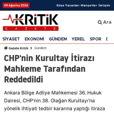
08 Ağustos 2026
Köşe Yazarları
Manşetler
İletişim
Ara
SİYASET
EKONOMİ
GÜNDEM
YEREL
SPOR
DÜ
Gündem
Gazete Kritik
CHP'nin Kurultay İtirazı
Mahkeme Tarafından
Reddedildi
Ankara Bölge Adliye Mahkemesi 36. Hukuk
Dairesi, CHP'nin 38. Olağan Kurultayı'na
yönelik ihtiyati tedbir kararına yaptığı itiraza