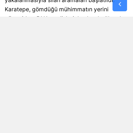
yakalanmasıyla silah aramaları başlatıldı.
Karatepe, gömdüğü mühimmatın yerini
gösterirken DNA analizleriyle olası bağlantılar
araştırılıyor. Soruşturma titizlikle sürdürülüyor.
Ezgi Atik
Yayınlanma
07 Ağustos 2026 - 20:15
Haber Editörü