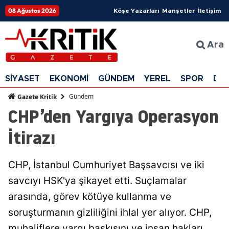
08 Ağustos 2026
Köşe Yazarları
Manşetler
İletişim
Ara
SİYASET
EKONOMİ
GÜNDEM
YEREL
SPOR
DÜ
Gündem
Gazete Kritik
CHP’den Yargıya Operasyon
İtirazı
CHP, İstanbul Cumhuriyet Başsavcısı ve iki
savcıyı HSK'ya şikayet etti. Suçlamalar
arasında, görev kötüye kullanma ve
soruşturmanın gizliliğini ihlal yer alıyor. CHP,
muhaliflere yargı baskısını ve insan hakları