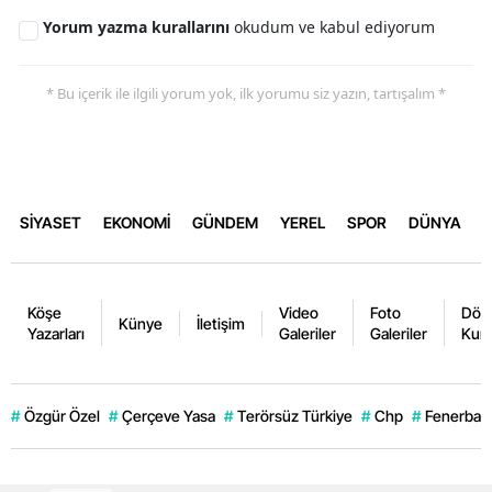
Yorum yazma kurallarını
okudum ve kabul ediyorum
* Bu içerik ile ilgili yorum yok, ilk yorumu siz yazın, tartışalım *
SİYASET
EKONOMİ
GÜNDEM
YEREL
SPOR
DÜNYA
Köşe
Video
Foto
Dövi
Künye
İletişim
Yazarları
Galeriler
Galeriler
Kurl
#
Özgür Özel
#
Çerçeve Yasa
#
Terörsüz Türkiye
#
Chp
#
Fenerbahç