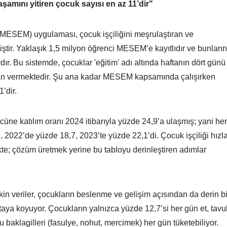
mını yitiren çocuk sayısı en az 11’dir"
 (MESEM) uygulaması, çocuk işçiliğini meşrulaştıran ve
iştir. Yaklaşık 1,5 milyon öğrenci MESEM’e kayıtlıdır ve bunların
dır. Bu sistemde, çocuklar 'eğitim' adı altında haftanın dört günü
 can vermektedir. Şu ana kadar MESEM kapsamında çalışırken
’dir.
cüne katılım oranı 2024 itibarıyla yüzde 24,9’a ulaşmış; yani her
, 2022’de yüzde 18,7, 2023’te yüzde 22,1’di. Çocuk işçiliği hızl
mekte; çözüm üretmek yerine bu tabloyu derinleştiren adımlar
kin veriler, çocukların beslenme ve gelişim açısından da derin bi
rtaya koyuyor. Çocukların yalnızca yüzde 12,7’si her gün et, tavu
u baklagilleri (fasulye, nohut, mercimek) her gün tüketebiliyor.