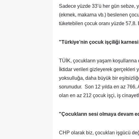
Sadece yüzde 33’ü her gün sebze, yüz
(ekmek, makarna vb.) beslenen çocuk
tüketebilen çocuk oranı yüzde 57,8. B
"Türkiye’nin çocuk işçiliği karnes
TÜİK, çocukların yaşam koşullarına d
İktidar verileri gizleyerek gerçekler
yoksulluğa, daha büyük bir eşitsizliğ
sorunudur. Son 12 yılda en az 766,
olan en az 212 çocuk işçi, iş cinayetl
"Çocukların sesi olmaya devam e
CHP olarak biz, çocukları işgücü değ