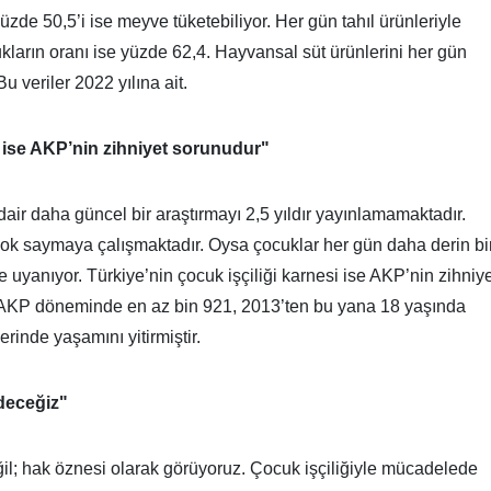
de 50,5’i ise meyve tüketebiliyor. Her gün tahıl ürünleriyle
ların oranı ise yüzde 62,4. Hayvansal süt ürünlerini her gün
u veriler 2022 yılına ait.
i ise AKP’nin zihniyet sorunudur"
air daha güncel bir araştırmayı 2,5 yıldır yayınlamamaktadır.
i yok saymaya çalışmaktadır. Oysa çocuklar her gün daha derin bi
e uyanıyor. Türkiye’nin çocuk işçiliği karnesi ise AKP’nin zihniy
 AKP döneminde en az bin 921, 2013’ten bu yana 18 yaşında
erinde yaşamını yitirmiştir.
deceğiz"
il; hak öznesi olarak görüyoruz. Çocuk işçiliğiyle mücadelede