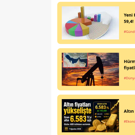
Yeni 
59,4!
#Gün
Hürmü
fiyat
#Düny
Altın
#Ekon