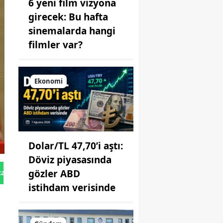
6 yeni film vizyona
girecek: Bu hafta
sinemalarda hangi
filmler var?
Ekonomi
Dolar/TL 47,70’i aştı:
Döviz piyasasında
gözler ABD
tan Gönder
istihdam verisinde