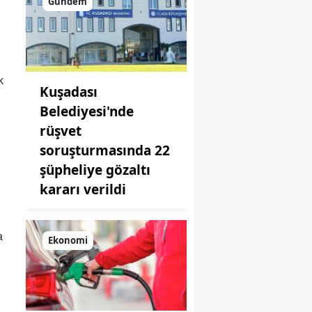
Gündem
k
Kuşadası
Belediyesi'nde
rüşvet
soruşturmasında 22
şüpheliye gözaltı
kararı verildi
a
Ekonomi