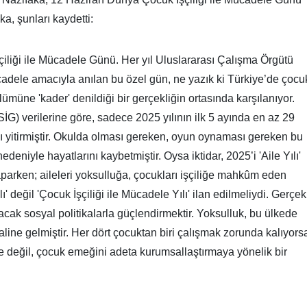
ka, şunları kaydetti:
liği ile Mücadele Günü. Her yıl Uluslararası Çalışma Örgütü
ücadele amacıyla anılan bu özel gün, ne yazık ki Türkiye’de çocu
müne 'kader' denildiği bir gerçekliğin ortasında karşılanıyor.
İSİG) verilerine göre, sadece 2025 yılının ilk 5 ayında en az 29
nı yitirmiştir. Okulda olması gereken, oyun oynaması gereken bu
nedeniyle hayatlarını kaybetmiştir. Oysa iktidar, 2025’i 'Aile Yılı'
aparken; aileleri yoksulluğa, çocukları işçiliğe mahkûm eden
lı' değil 'Çocuk İşçiliği ile Mücadele Yılı' ilan edilmeliydi. Gerçek
tacak sosyal politikalarla güçlendirmektir. Yoksulluk, bu ülkede
aline gelmiştir. Her dört çocuktan biri çalışmak zorunda kalıyors
e değil, çocuk emeğini adeta kurumsallaştırmaya yönelik bir