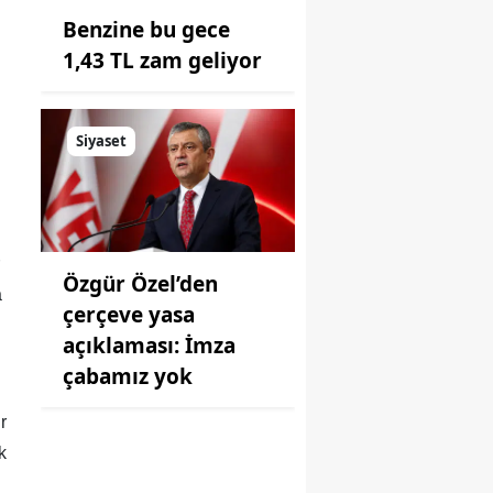
Benzine bu gece
1,43 TL zam geliyor
Siyaset
Özgür Özel’den
a
çerçeve yasa
açıklaması: İmza
çabamız yok
r
k