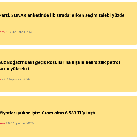
Parti, SONAR anketinde ilk sırada; erken seçim talebi yüzde
dem
/ 07 Ağustos 2026
z Boğazı’ndaki geçiş koşullarına ilişkin belirsizlik petrol
larını yükseltti
a
/ 07 Ağustos 2026
 fiyatları yükselişte: Gram altın 6.583 TL’yi aştı
omi
/ 07 Ağustos 2026