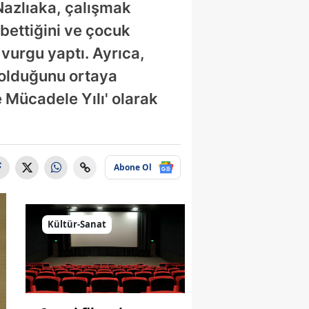
 Nazlıaka, çalışmak
ybettiğini ve çocuk
urgu yaptı. Ayrıca,
 olduğunu ortaya
le Mücadele Yılı' olarak
Abone Ol
Kültür-Sanat