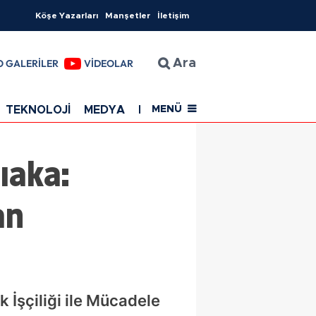
Köşe Yazarları
Manşetler
İletişim
O GALERİLER
VİDEOLAR
Ara
TEKNOLOJİ
MEDYA
EĞİTİM
SAĞLIK
Resmi Rekla
MENÜ
ıaka:
an
 İşçiliği ile Mücadele