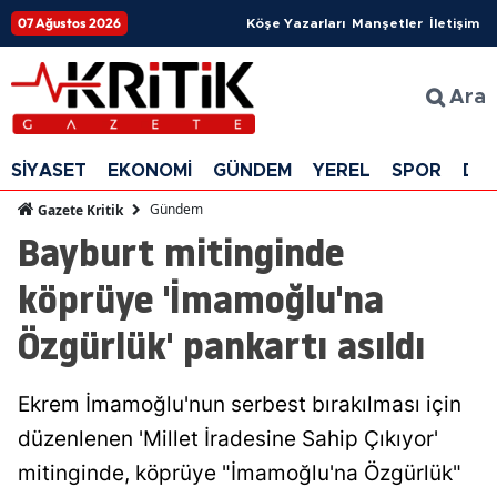
07 Ağustos 2026
Köşe Yazarları
Manşetler
İletişim
Ara
SİYASET
EKONOMİ
GÜNDEM
YEREL
SPOR
DÜ
Gündem
Gazete Kritik
Bayburt mitinginde
köprüye 'İmamoğlu'na
Özgürlük' pankartı asıldı
Ekrem İmamoğlu'nun serbest bırakılması için
düzenlenen 'Millet İradesine Sahip Çıkıyor'
mitinginde, köprüye "İmamoğlu'na Özgürlük"