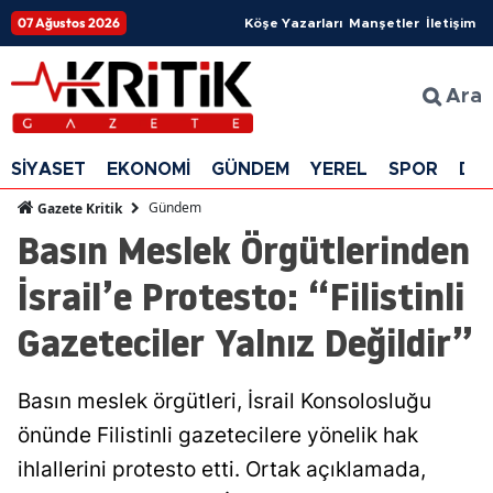
07 Ağustos 2026
Köşe Yazarları
Manşetler
İletişim
Ara
SİYASET
EKONOMİ
GÜNDEM
YEREL
SPOR
DÜ
Gündem
Gazete Kritik
Basın Meslek Örgütlerinden
İsrail’e Protesto: “Filistinli
Gazeteciler Yalnız Değildir”
Basın meslek örgütleri, İsrail Konsolosluğu
önünde Filistinli gazetecilere yönelik hak
ihlallerini protesto etti. Ortak açıklamada,