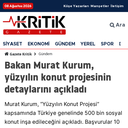
08 Ağustos 2026
Köşe Yazarları
Manşetler
İletişim
Ara
SİYASET
EKONOMİ
GÜNDEM
YEREL
SPOR
DÜ
Gündem
Gazete Kritik
Bakan Murat Kurum,
yüzyılın konut projesinin
detaylarını açıkladı
Murat Kurum, “Yüzyılın Konut Projesi”
kapsamında Türkiye genelinde 500 bin sosyal
konut inşa edileceğini açıkladı. Başvurular 10