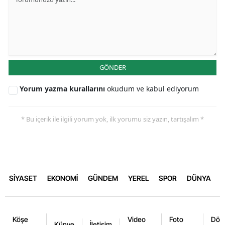
GÖNDER
Yorum yazma kurallarını
okudum ve kabul ediyorum
* Bu içerik ile ilgili yorum yok, ilk yorumu siz yazın, tartışalım *
SİYASET
EKONOMİ
GÜNDEM
YEREL
SPOR
DÜNYA
Köşe
Video
Foto
Dövi
Künye
İletişim