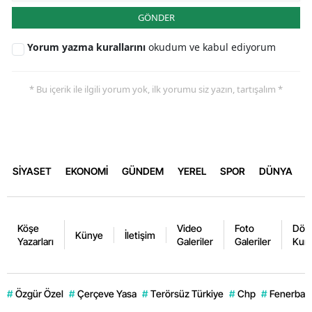
GÖNDER
Yorum yazma kurallarını
okudum ve kabul ediyorum
* Bu içerik ile ilgili yorum yok, ilk yorumu siz yazın, tartışalım *
SİYASET
EKONOMİ
GÜNDEM
YEREL
SPOR
DÜNYA
Köşe
Video
Foto
Dövi
Künye
İletişim
Yazarları
Galeriler
Galeriler
Kurl
#
Özgür Özel
#
Çerçeve Yasa
#
Terörsüz Türkiye
#
Chp
#
Fenerbahç