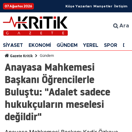
07 Ağustos 2026
Köşe Yazarları
Manşetler
İletişim
Ara
SİYASET
EKONOMİ
GÜNDEM
YEREL
SPOR
DÜ
Gündem
Gazete Kritik
Anayasa Mahkemesi
Başkanı Öğrencilerle
Buluştu: "Adalet sadece
hukukçuların meselesi
değildir"