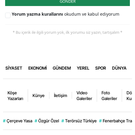
GÖNDER
Yorum yazma kurallarını
okudum ve kabul ediyorum
* Bu içerik ile ilgili yorum yok, ilk yorumu siz yazın, tartışalım *
SİYASET
EKONOMİ
GÜNDEM
YEREL
SPOR
DÜNYA
Köşe
Video
Foto
Dövi
Künye
İletişim
Yazarları
Galeriler
Galeriler
Kurl
#
Çerçeve Yasa
#
Özgür Özel
#
Terörsüz Türkiye
#
Fenerbahçe Trans