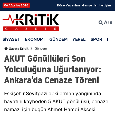
06 Ağustos 2026
Köşe Yazarları
Manşetler
İletişim
Ara
SİYASET
EKONOMİ
GÜNDEM
YEREL
SPOR
DÜ
Gündem
Gazete Kritik
AKUT Gönüllüleri Son
Yolculuğuna Uğurlanıyor:
Ankara’da Cenaze Töreni
Eskişehir Seyitgazi'deki orman yangınında
hayatını kaybeden 5 AKUT gönüllüsü, cenaze
namazı için bugün Ahmet Hamdi Akseki