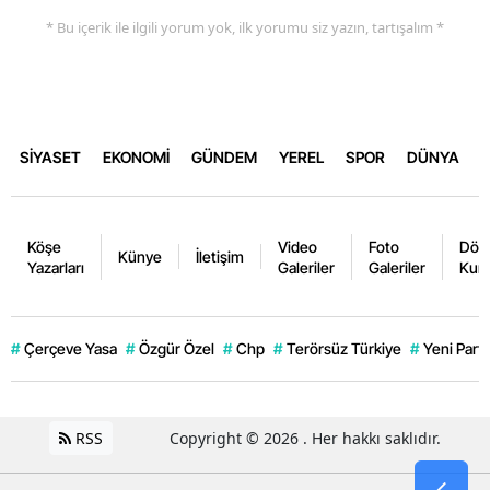
* Bu içerik ile ilgili yorum yok, ilk yorumu siz yazın, tartışalım *
SİYASET
EKONOMİ
GÜNDEM
YEREL
SPOR
DÜNYA
Köşe
Video
Foto
Dövi
Künye
İletişim
Yazarları
Galeriler
Galeriler
Kurl
#
Çerçeve Yasa
#
Özgür Özel
#
Chp
#
Terörsüz Türkiye
#
Yeni Parti
RSS
Copyright © 2026 . Her hakkı saklıdır.