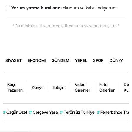
Yorum yazma kurallarını
okudum ve kabul ediyorum
* Bu içerik ile ilgili yorum yok, ilk yorumu siz yazın, tartışalım *
SİYASET
EKONOMİ
GÜNDEM
YEREL
SPOR
DÜNYA
Köşe
Video
Foto
Dövi
Künye
İletişim
Yazarları
Galeriler
Galeriler
Kurl
#
Özgür Özel
#
Çerçeve Yasa
#
Terörsüz Türkiye
#
Fenerbahçe Trans