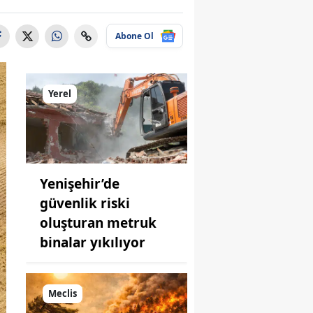
Abone Ol
Yerel
Yenişehir’de
güvenlik riski
oluşturan metruk
binalar yıkılıyor
Meclis