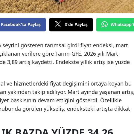
Facebook'ta Paylaş
X'de Paylaş
Whatsapp'
 seyrini gösteren tarımsal girdi fiyat endeksi, mart
çıklanan verilere göre Tarım-GFE, 2026 yılı Mart
e 3,89 artış kaydetti. Endekste yıllık artış ise yüzde
al ve hizmetlerdeki fiyat değişimini ortaya koyan bu
dan yakından takip ediliyor. Mart ayında yaşanan artış
yet baskısının devam ettiğini gösterdi. Özellikle
 grubunda görülen yükseliş, endeksteki artışta dikkat
LIK BAZDA YÜZDE 34,26