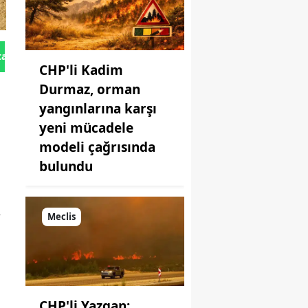
tan Gönder
CHP'li Kadim
Durmaz, orman
yangınlarına karşı
yeni mücadele
modeli çağrısında
bulundu
,
Meclis
CHP'li Yazgan: