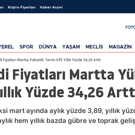
arı
Kripto Fiyatları
Haber Arşivi
FOT
YEREL
SPOR
DÜNYA
YAŞAM
MECLİS
MAGAZİN
i Fiyatları Martta Yükseldi: Tarım-GFE Yıllık Yüzde 34,26 Arttı
di Fiyatları Martta Yü
llık Yüzde 34,26 Artt
ksi mart ayında aylık yüzde 3,89, yıllık yüz
ylık hem yıllık bazda gübre ve toprak geliş