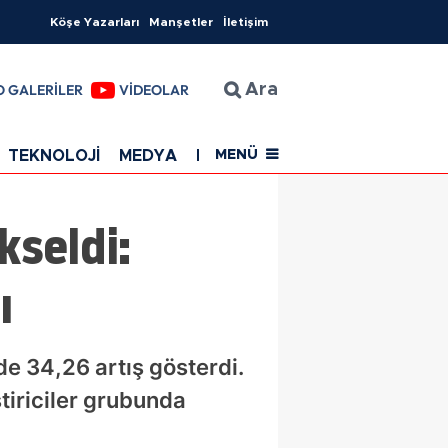
Köşe Yazarları
Manşetler
İletişim
O GALERİLER
VİDEOLAR
Ara
TEKNOLOJİ
MEDYA
EĞİTİM
SAĞLIK
Resmi Rekla
MENÜ
kseldi:
ı
de 34,26 artış gösterdi.
tiriciler grubunda