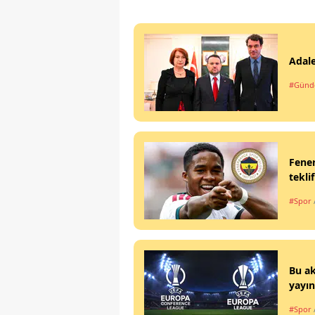
Adale
#Gün
Fener
teklif
#Spor
Bu ak
yayın
#Spor