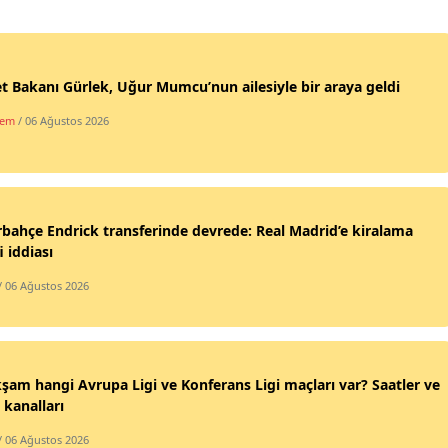
t Bakanı Gürlek, Uğur Mumcu’nun ailesiyle bir araya geldi
dem
/ 06 Ağustos 2026
bahçe Endrick transferinde devrede: Real Madrid’e kiralama
i iddiası
/ 06 Ağustos 2026
şam hangi Avrupa Ligi ve Konferans Ligi maçları var? Saatler ve
 kanalları
/ 06 Ağustos 2026