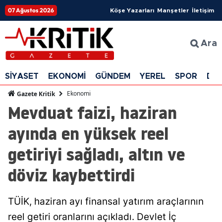
07 Ağustos 2026
Köşe Yazarları
Manşetler
İletişim
Ara
SİYASET
EKONOMİ
GÜNDEM
YEREL
SPOR
DÜ
Ekonomi
Gazete Kritik
Mevduat faizi, haziran
ayında en yüksek reel
getiriyi sağladı, altın ve
döviz kaybettirdi
TÜİK, haziran ayı finansal yatırım araçlarının
reel getiri oranlarını açıkladı. Devlet İç