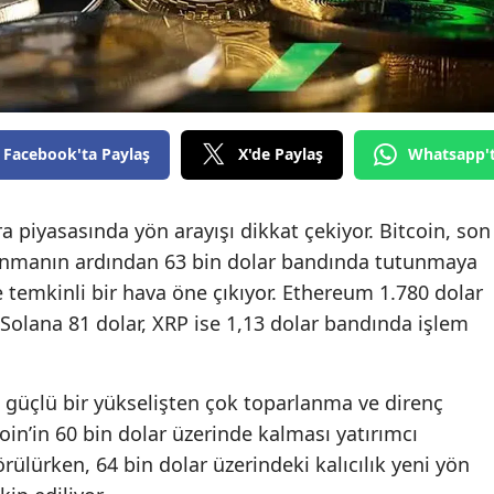
Facebook'ta Paylaş
X'de Paylaş
Whatsapp'
 piyasasında yön arayışı dikkat çekiyor. Bitcoin, son
anmanın ardından 63 bin dolar bandında tutunmaya
e temkinli bir hava öne çıkıyor. Ethereum 1.780 dolar
, Solana 81 dolar, XRP ise 1,13 dolar bandında işlem
 güçlü bir yükselişten çok toparlanma ve direnç
oin’in 60 bin dolar üzerinde kalması yatırımcı
rülürken, 64 bin dolar üzerindeki kalıcılık yeni yön