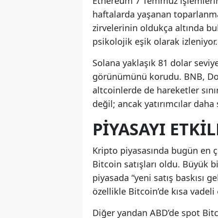
Ethereum 7 Temmuz işlemlerind
haftalarda yaşanan toparlanma 
zirvelerinin oldukça altında bu
psikolojik eşik olarak izleniyor.
Solana yaklaşık 81 dolar seviy
görünümünü korudu. BNB, Dog
altcoinlerde de hareketler sın
değil; ancak yatırımcılar daha 
PIYASAYI ETKI
Kripto piyasasında bugün en ç
Bitcoin satışları oldu. Büyük b
piyasada “yeni satış baskısı g
özellikle Bitcoin’de kısa vadeli 
Diğer yandan ABD’de spot Bitcoi