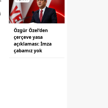
n
i
Özgür Özel’den
çerçeve yasa
açıklaması: İmza
çabamız yok