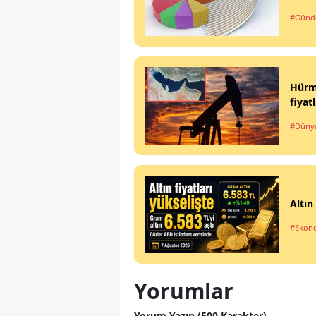
#Gün
Hürmü
fiyat
#Düny
Altın
#Ekon
Yorumlar
Yorum Yazın (500 Karakter)