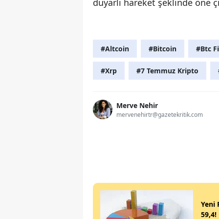
duyarlı hareket şeklinde öne çı
#Altcoin
#Bitcoin
#Btc Fi
#Xrp
#7 Temmuz Kripto
Merve Nehir
mervenehirtr@gazetekritik.com
Yeni 
59,4!