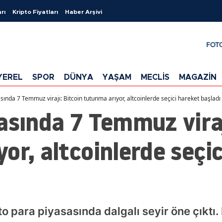
rı
Kripto Fiyatları
Haber Arşivi
FOT
YEREL
SPOR
DÜNYA
YAŞAM
MECLİS
MAGAZİN
sında 7 Temmuz virajı: Bitcoin tutunma arıyor, altcoinlerde seçici hareket başladı
asında 7 Temmuz viraj
or, altcoinlerde seçi
 para piyasasında dalgalı seyir öne çıktı. 