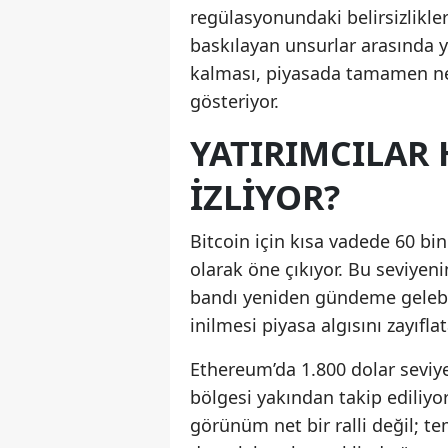
regülasyonundaki belirsizlikler
baskılayan unsurlar arasında ye
kalması, piyasada tamamen negat
gösteriyor.
YATIRIMCILAR 
IZLIYOR?
Bitcoin için kısa vadede 60 bin
olarak öne çıkıyor. Bu seviyeni
bandı yeniden gündeme gelebili
inilmesi piyasa algısını zayıflata
Ethereum’da 1.800 dolar seviye
bölgesi yakından takip ediliyo
görünüm net bir ralli değil; t