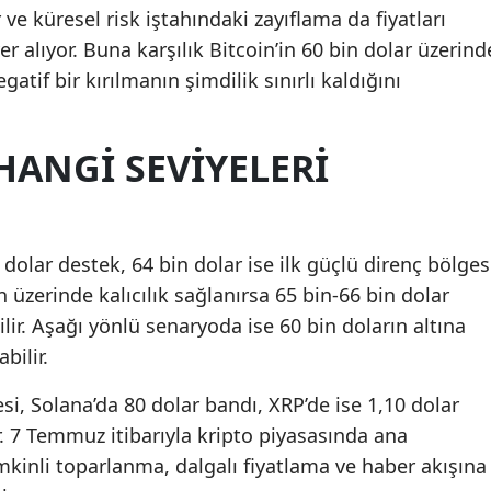
 ve küresel risk iştahındaki zayıflama da fiyatları
r alıyor. Buna karşılık Bitcoin’in 60 bin dolar üzerind
if bir kırılmanın şimdilik sınırlı kaldığını
HANGI SEVIYELERI
 dolar destek, 64 bin dolar ise ilk güçlü direnç bölges
n üzerinde kalıcılık sağlanırsa 65 bin-66 bin dolar
r. Aşağı yönlü senaryoda ise 60 bin doların altına
bilir.
si, Solana’da 80 dolar bandı, XRP’de ise 1,10 dolar
r. 7 Temmuz itibarıyla kripto piyasasında ana
emkinli toparlanma, dalgalı fiyatlama ve haber akışına