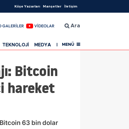
Köşe Yazarları
Manşetler
İletişim
O GALERİLER
VİDEOLAR
Ara
TEKNOLOJİ
MEDYA
EĞİTİM
SAĞLIK
Resmi Rekla
MENÜ
ı: Bitcoin
ci hareket
Bitcoin 63 bin dolar