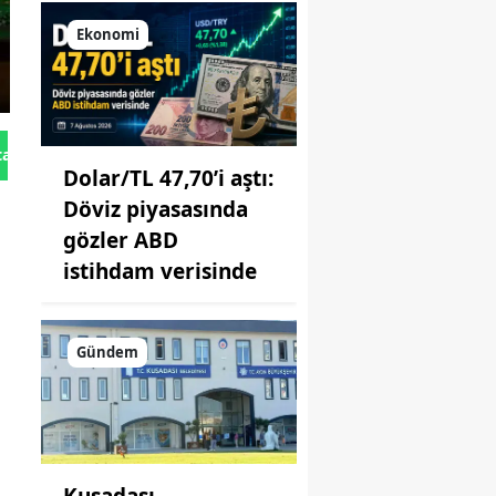
Ekonomi
tan Gönder
Dolar/TL 47,70’i aştı:
Döviz piyasasında
gözler ABD
istihdam verisinde
Gündem
Kuşadası