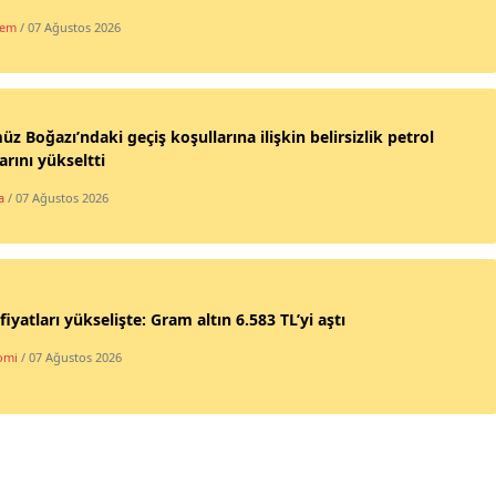
dem
/ 07 Ağustos 2026
z Boğazı’ndaki geçiş koşullarına ilişkin belirsizlik petrol
larını yükseltti
a
/ 07 Ağustos 2026
 fiyatları yükselişte: Gram altın 6.583 TL’yi aştı
omi
/ 07 Ağustos 2026