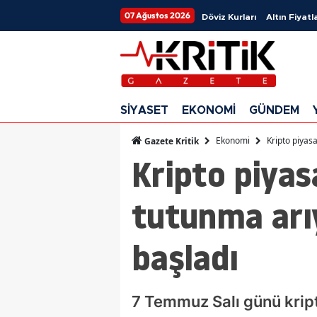
07 Ağustos 2026
Döviz Kurları
Altın Fiyatla
SİYASET
EKONOMİ
GÜNDEM
Ekonomi
Kripto piyasa
Gazete Kritik
Kripto piyas
tutunma arıy
başladı
7 Temmuz Salı günü kripto