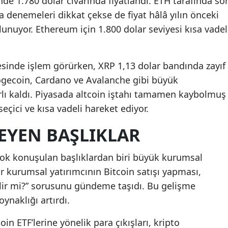
e 1.780 dolar civarında fiyatlandı. ETH tarafında so
denemeleri dikkat çekse de fiyat hâlâ yılın önceki
lunuyor. Ethereum için 1.800 dolar seviyesi kısa vadel
esinde işlem görürken, XRP 1,13 dolar bandında zayıf
ecoin, Cardano ve Avalanche gibi büyük
ırlı kaldı. Piyasada altcoin iştahı tamamen kaybolmuş
seçici ve kısa vadeli hareket ediyor.
LEYEN BAŞLIKLAR
ok konuşulan başlıklardan biri büyük kurumsal
ir kurumsal yatırımcının Bitcoin satışı yapması,
elir mi?” sorusunu gündeme taşıdı. Bu gelişme
oynaklığı artırdı.
n ETF’lerine yönelik para çıkışları, kripto