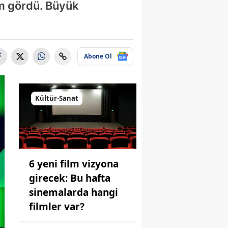
em gördü. Büyük
Abone Ol
Kültür-Sanat
6 yeni film vizyona
girecek: Bu hafta
sinemalarda hangi
filmler var?