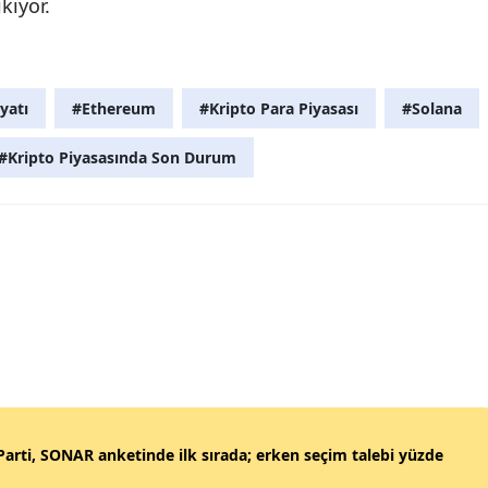
kıyor.
yatı
#Ethereum
#Kripto Para Piyasası
#Solana
#Kripto Piyasasında Son Durum
Parti, SONAR anketinde ilk sırada; erken seçim talebi yüzde