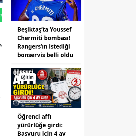
tan Gönder
Beşiktaş’ta Youssef
Chermiti bombası!
Rangers’ın istediği
e
bonservis belli oldu
Eğitim
a
e
Öğrenci affı
yürürlüğe girdi:
Başvuru için 4 ay
ı