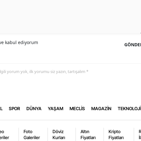
e kabul ediyorum
GÖNDE
 ilgili yorum yok, ilk yorumu siz yazın, tartışalım *
L
SPOR
DÜNYA
YAŞAM
MECLİS
MAGAZİN
TEKNOLOJİ
eo
Foto
Döviz
Altın
Kripto
eriler
Galeriler
Kurları
Fiyatları
Fiyatları
İ