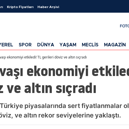
rı
Kripto Fiyatları
Haber Arşivi
FOT
YEREL
SPOR
DÜNYA
YAŞAM
MECLİS
MAGAZİN
avaşı ekonomiyi etkiledi! TL gerileri döviz ve altın sıçradı
avaşı ekonomiyi etkile
z ve altın sıçradı
la Türkiye piyasalarında sert fiyatlanmalar o
iz, ve altın rekor seviyelerine yaklaştı.