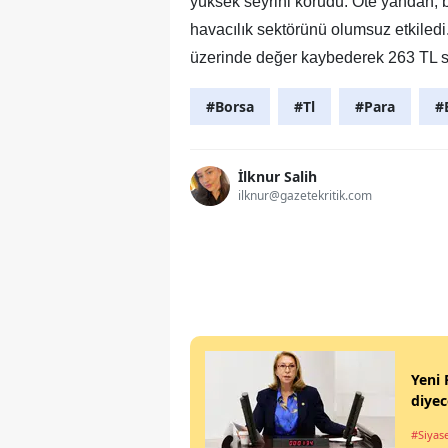
yüksek seyrini korudu. Öte yandan, 
havacılık sektörünü olumsuz etkiledi
üzerinde değer kaybederek 263 TL se
#Borsa
#Tl
#Para
#
İlknur Salih
ilknur@gazetekritik.com
Yeni 
diyec
#Siyas