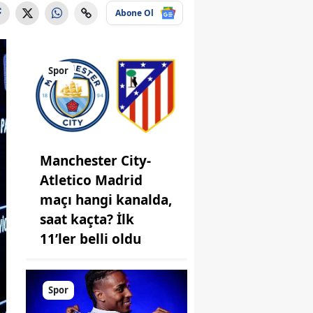
Abone Ol
Spor
Manchester City-
Atletico Madrid
maçı hangi kanalda,
saat kaçta? İlk
11’ler belli oldu
Spor