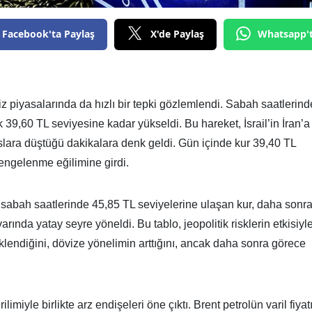
Facebook'ta Paylaş
X'de Paylaş
Whatsapp'
iz piyasalarında da hızlı bir tepki gözlemlendi. Sabah saatlerind
 39,60 TL seviyesine kadar yükseldi. Bu hareket, İsrail’in İran’a
nslara düştüğü dakikalara denk geldi. Gün içinde kur 39,40 TL
dengelenme eğilimine girdi.
 sabah saatlerinde 45,85 TL seviyelerine ulaşan kur, daha sonr
ivarında yatay seyre yöneldi. Bu tablo, jeopolitik risklerin etkisiyl
tiklendiğini, dövize yönelimin arttığını, ancak daha sonra görece
ilimiyle birlikte arz endişeleri öne çıktı. Brent petrolün varil fiyat