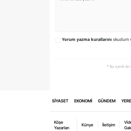
Yorum yazma kurallarını
okudum v
* Bu içerik ile
SİYASET
EKONOMİ
GÜNDEM
YERE
Köşe
Vid
Künye
İletişim
Yazarları
Gal