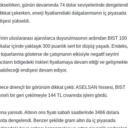
ükselirken, günün devamında 74 dolar seviyelerinde dengelendi
ikkat çekerken, enerji fiyatlarındaki dalgalanmanın iç piyasada
dişesi yükseldi.
rlerinin uluslararası ajanslarca duyurulmasının ardından BIST 100
kalar içinde yaklaşık 300 puanlık sert bir düşüş yaşadı. Endeks,
ir toparlanma gösterse de çatışmanın etkisiyle negatif seyrini
cıların bölgedeki riskleri fiyatlamaya devam ettiği ve gelişmekte
anabileceği endişesi devam ediyor.
ece dirençli bir görünüm dikkat çekti. ASELSAN hissesi, BIST
nırlı bir geri çekilmeyle 144 TL civarında işlem gördü.
arına yansıdı. Altının ons fiyatı sabah saatlerinde 3466 dolara
arda dengelendi. Benzer şekilde gram altın da iç piyasada