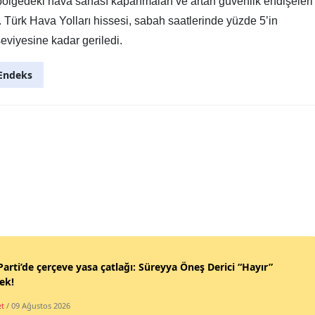
bölgedeki hava sahası kapanmaları ve artan güvenlik endişeleri
. Türk Hava Yolları hissesi, sabah saatlerinde yüzde 5’in
viyesine kadar geriledi.
Endeks
Parti’de çerçeve yasa çatlağı: Süreyya Öneş Derici “Hayır”
ek!
et
/ 09 Ağustos 2026