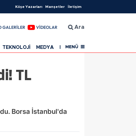
Köşe Yazarları
Manşetler
İletişim
O GALERİLER
VİDEOLAR
Ara
TEKNOLOJİ
MEDYA
EĞİTİM
SAĞLIK
Resmi Rekla
MENÜ
di! TL
ldu. Borsa İstanbul'da