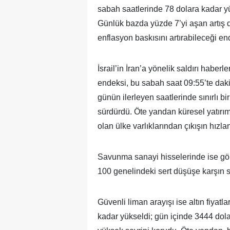
sabah saatlerinde 78 dolara kadar y
Günlük bazda yüzde 7’yi aşan artış d
enflasyon baskısını artırabileceği en
İsrail’in İran’a yönelik saldırı habe
endeksi, bu sabah saat 09:55’te daki
günün ilerleyen saatlerinde sınırlı b
sürdürdü. Öte yandan küresel yatırım
olan ülke varlıklarından çıkışın hızl
Savunma sanayi hisselerinde ise gör
100 genelindeki sert düşüşe karşın sı
Güvenli liman arayışı ise altın fiyatl
kadar yükseldi; gün içinde 3444 dol