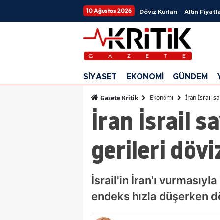
10 Ağustos 2026
Döviz Kurları
Altın Fiyatla
SİYASET
EKONOMİ
GÜNDEM
Ekonomi
İran İsrail s
Gazete Kritik
İran İsrail s
gerileri dövi
İsrail'in İran'ı vurmasıy
endeks hızla düşerken döv