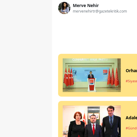
Merve Nehir
mervenehirtr@gazetekritik.com
Orhan
#Siyas
Adale
#Gün