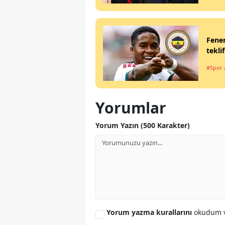
Fener
teklif
#Spor
Yorumlar
Yorum Yazın (500 Karakter)
Yorum yazma kurallarını
okudum v