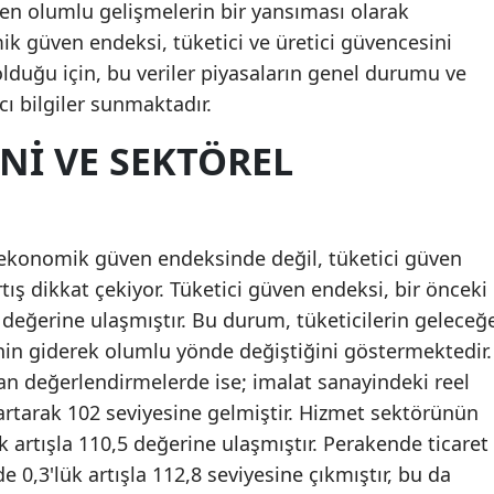
n olumlu gelişmelerin bir yansıması olarak
k güven endeksi, tüketici ve üretici güvencesini
lduğu için, bu veriler piyasaların genel durumu ve
cı bilgiler sunmaktadır.
NI VE SEKTÖREL
 ekonomik güven endeksinde değil, tüketici güven
ş dikkat çekiyor. Tüketici güven endeksi, bir önceki
9 değerine ulaşmıştır. Bu durum, tüketicilerin geleceğ
nin giderek olumlu yönde değiştiğini göstermektedir.
lan değerlendirmelerde ise; imalat sanayindeki reel
rtarak 102 seviyesine gelmiştir. Hizmet sektörünün
k artışla 110,5 değerine ulaşmıştır. Perakende ticaret
 0,3'lük artışla 112,8 seviyesine çıkmıştır, bu da