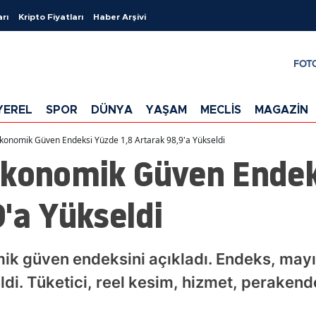
arı
Kripto Fiyatları
Haber Arşivi
FOT
YEREL
SPOR
DÜNYA
YAŞAM
MECLİS
MAGAZİN
konomik Güven Endeksi Yüzde 1,8 Artarak 98,9'a Yükseldi
Ekonomik Güven Endek
'a Yükseldi
ik güven endeksini açıkladı. Endeks, mayı
ldi. Tüketici, reel kesim, hizmet, perakend