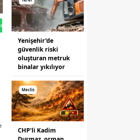
Yerel
tan Gönder
Yenişehir’de
güvenlik riski
oluşturan metruk
binalar yıkılıyor
Meclis
e
CHP'li Kadim
Durmaz, orman