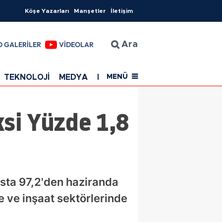
Köşe Yazarları
Manşetler
İletişim
O GALERİLER
VİDEOLAR
Ara
TEKNOLOJİ
MEDYA
EĞİTİM
SAĞLIK
Resmi Rekla
MENÜ
si Yüzde 1,8
sta 97,2'den haziranda
e ve inşaat sektörlerinde