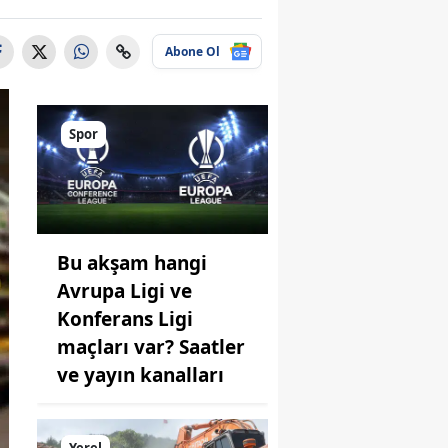
Abone Ol
Spor
Bu akşam hangi
Avrupa Ligi ve
Konferans Ligi
maçları var? Saatler
ve yayın kanalları