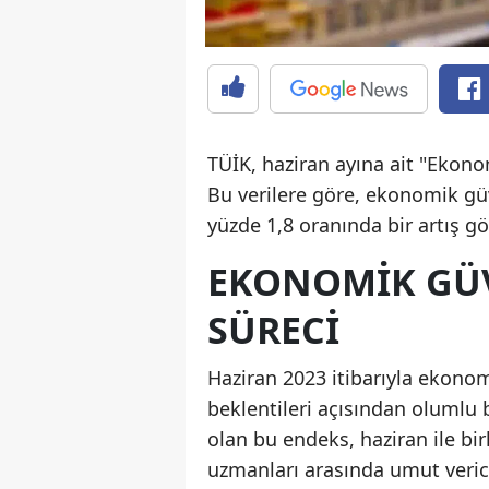
TÜİK, haziran ayına ait "Ekon
Bu verilere göre, ekonomik gü
yüzde 1,8 oranında bir artış gö
EKONOMIK GÜV
SÜRECI
Haziran 2023 itibarıyla ekono
beklentileri açısından olumlu b
olan bu endeks, haziran ile bi
uzmanları arasında umut verici