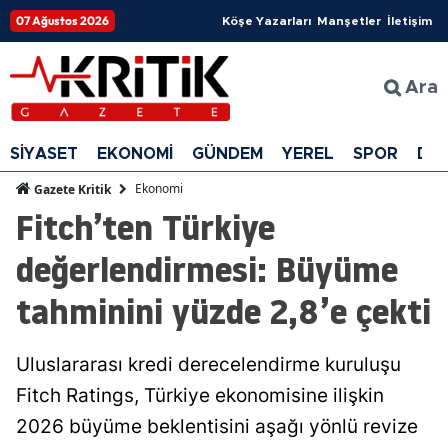
07 Ağustos 2026
Köşe Yazarları
Manşetler
İletişim
Ara
SİYASET
EKONOMİ
GÜNDEM
YEREL
SPOR
DÜ
Ekonomi
Gazete Kritik
Fitch’ten Türkiye
değerlendirmesi: Büyüme
tahminini yüzde 2,8’e çekti
Uluslararası kredi derecelendirme kuruluşu
Fitch Ratings, Türkiye ekonomisine ilişkin
2026 büyüme beklentisini aşağı yönlü revize