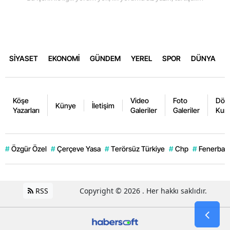
SİYASET
EKONOMİ
GÜNDEM
YEREL
SPOR
DÜNYA
Köşe
Video
Foto
Dövi
Künye
İletişim
Yazarları
Galeriler
Galeriler
Kurl
#
Özgür Özel
#
Çerçeve Yasa
#
Terörsüz Türkiye
#
Chp
#
Fenerbahç
RSS
Copyright © 2026 . Her hakkı saklıdır.