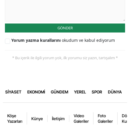
GÖNDER
Yorum yazma kurallarını
okudum ve kabul ediyorum
* Bu içerik ile ilgili yorum yok, ilk yorumu siz yazın, tartışalım *
SİYASET
EKONOMİ
GÜNDEM
YEREL
SPOR
DÜNYA
Köşe
Video
Foto
Dövi
Künye
İletişim
Yazarları
Galeriler
Galeriler
Kurl