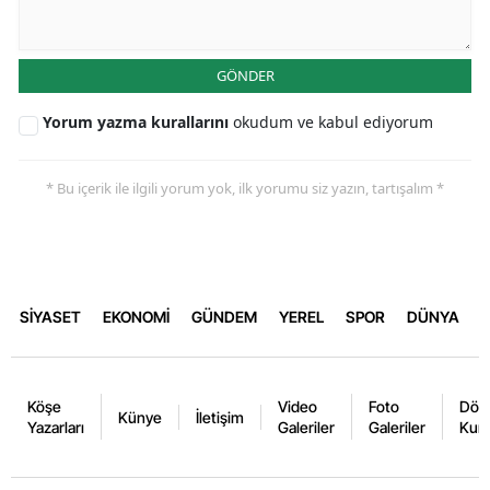
GÖNDER
Yorum yazma kurallarını
okudum ve kabul ediyorum
* Bu içerik ile ilgili yorum yok, ilk yorumu siz yazın, tartışalım *
SİYASET
EKONOMİ
GÜNDEM
YEREL
SPOR
DÜNYA
Köşe
Video
Foto
Dövi
Künye
İletişim
Yazarları
Galeriler
Galeriler
Kurl