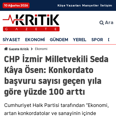
10 Ağustos 2026
Köşe Yazarları
Manşetler
İletişim
Ara
SİYASET
EKONOMİ
GÜNDEM
YEREL
SPOR
DÜ
Ekonomi
Gazete Kritik
CHP İzmir Milletvekili Seda
Kâya Ösen: Konkordato
başvuru sayısı geçen yıla
göre yüzde 100 arttı
Cumhuriyet Halk Partisi tarafından “Ekonomi,
artan konkordatolar ve sanayinin içinde