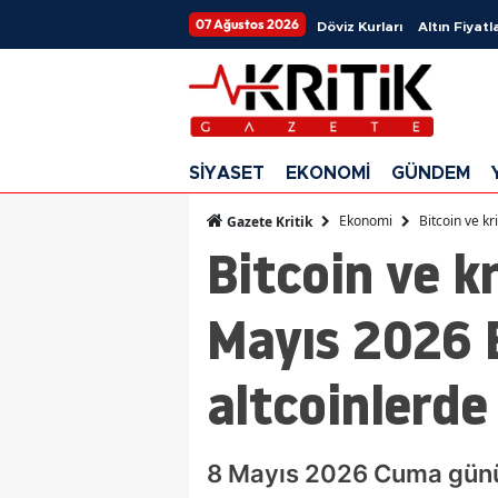
07 Ağustos 2026
Döviz Kurları
Altın Fiyatla
SİYASET
EKONOMİ
GÜNDEM
Ekonomi
Bitcoin ve k
Gazete Kritik
Bitcoin ve k
Mayıs 2026 
altcoinlerd
8 Mayıs 2026 Cuma günü k