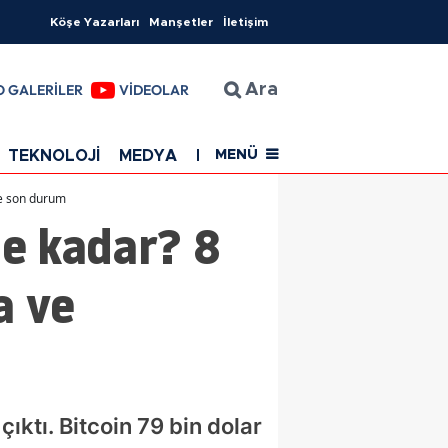
Köşe Yazarları
Manşetler
İletişim
O GALERİLER
VİDEOLAR
Ara
TEKNOLOJİ
MEDYA
EĞİTİM
SAĞLIK
Resmi Rekla
MENÜ
de son durum
ne kadar? 8
a ve
ktı. Bitcoin 79 bin dolar