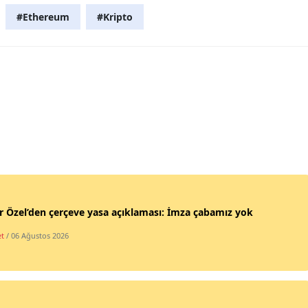
#Ethereum
#Kripto
 Özel’den çerçeve yasa açıklaması: İmza çabamız yok
et
/ 06 Ağustos 2026