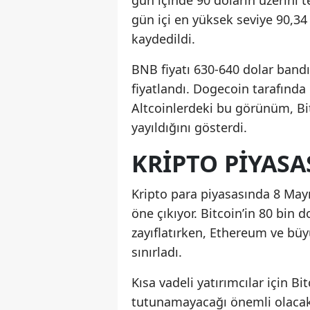
gün içinde 90 doların üzerini t
gün içi en yüksek seviye 90,34 
kaydedildi.
BNB fiyatı 630-640 dolar bandı
fiyatlandı. Dogecoin tarafında i
Altcoinlerdeki bu görünüm, Bi
yayıldığını gösterdi.
KRIPTO PIYAS
Kripto para piyasasında 8 Mayı
öne çıkıyor. Bitcoin’in 80 bin
zayıflatırken, Ethereum ve büyü
sınırladı.
Kısa vadeli yatırımcılar için B
tutunamayacağı önemli olacak.