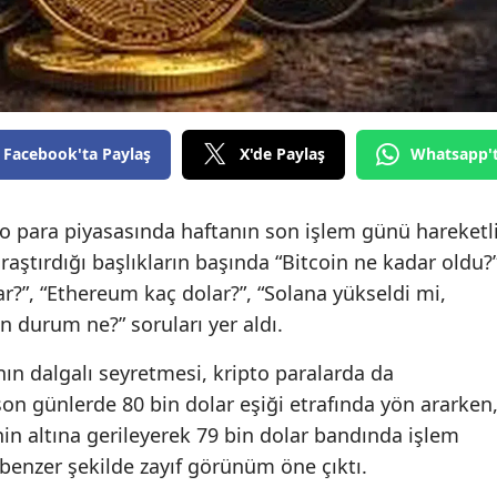
Facebook'ta Paylaş
X'de Paylaş
Whatsapp'
 para piyasasında haftanın son işlem günü hareketl
araştırdığı başlıkların başında “Bitcoin ne kadar oldu?”
ar?”, “Ethereum kaç dolar?”, “Solana yükseldi mi,
n durum ne?” soruları yer aldı.
nın dalgalı seyretmesi, kripto paralarda da
son günlerde 80 bin dolar eşiği etrafında yön ararken
n altına gerileyerek 79 bin dolar bandında işlem
benzer şekilde zayıf görünüm öne çıktı.