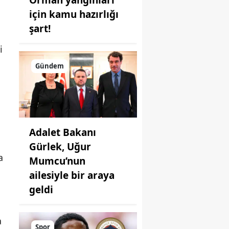
için kamu hazırlığı
şart!
i
Gündem
Adalet Bakanı
Gürlek, Uğur
a
Mumcu’nun
ailesiyle bir araya
geldi
a
Spor