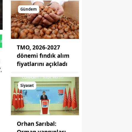
Gündem
tan Gönder
TMO, 2026-2027
dönemi fındık alım
i
fiyatlarını açıkladı
,
Siyaset
,
Orhan Sarıbal:
Orman yangınları