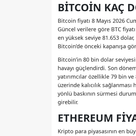
BITCOIN KAÇ 
Bitcoin fiyatı 8 Mayıs 2026 Cu
Güncel verilere göre BTC fiyat
en yüksek seviye 81.653 dolar,
Bitcoin’de önceki kapanışa göre
Bitcoin’in 80 bin dolar seviyes
havayı güçlendirdi. Son dönem
yatırımcılar özellikle 79 bin ve
üzerinde kalıcılık sağlanması 
yönlü baskının sürmesi durum
girebilir.
ETHEREUM FIY
Kripto para piyasasının en bü