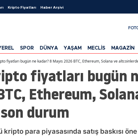
rı
Kripto Fiyatları
Haber Arşivi
FOT
YEREL
SPOR
DÜNYA
YAŞAM
MECLİS
MAGAZİN
ripto fiyatları bugün ne kadar? 8 Mayıs 2026 BTC, Ethereum, Solana ve altcoinler
ripto fiyatları bugün 
BTC, Ethereum, Solan
e son durum
ripto para piyasasında satış baskısı öne çı