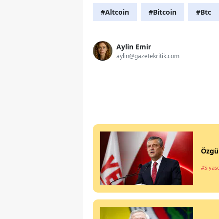
#Altcoin
#Bitcoin
#Btc
Aylin Emir
aylin@gazetekritik.com
Özgür
#Siyas