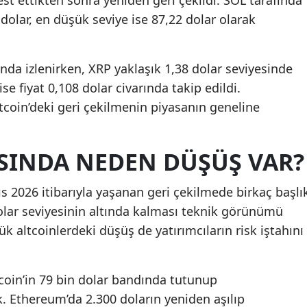
est ettikten sonra yeniden geri çekildi. SOL tarafında
dolar, en düşük seviye ise 87,22 dolar olarak
nda izlenirken, XRP yaklaşık 1,38 dolar seviyesinde
se fiyat 0,108 dolar civarında takip edildi.
tcoin’deki geri çekilmenin piyasanın geneline
ASINDA NEDEN DÜŞÜŞ VAR?
s 2026 itibarıyla yaşanan geri çekilmede birkaç başlı
 dolar seviyesinin altında kalması teknik görünümü
k altcoinlerdeki düşüş de yatırımcıların risk iştahını
itcoin’in 79 bin dolar bandında tutunup
 Ethereum’da 2.300 doların yeniden aşılıp