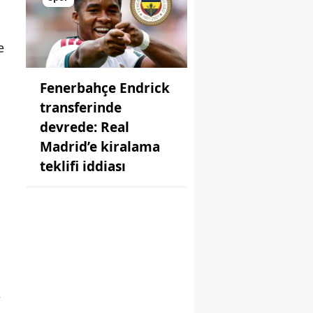
e
Fenerbahçe Endrick
transferinde
devrede: Real
Madrid’e kiralama
teklifi iddiası
,