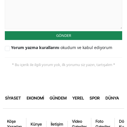
GÖNDER
Yorum yazma kurallarını
okudum ve kabul ediyorum
* Bu içerik ile ilgili yorum yok, ilk yorumu siz yazın, tartışalım *
SİYASET
EKONOMİ
GÜNDEM
YEREL
SPOR
DÜNYA
Köşe
Video
Foto
Dövi
Künye
İletişim
Yazarları
Galeriler
Galeriler
Kurl